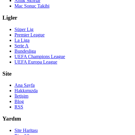
Anlık Skorlar
Maç Sonuç Takibi
Ligler
Süper Lig
Premier League
La Liga
Serie A
Bundesliga
UEFA Champions League
UEFA Europa League
Site
Ana Sayfa
Hakkımızda
İletişim
Blog
RSS
Yardım
Site Haritası