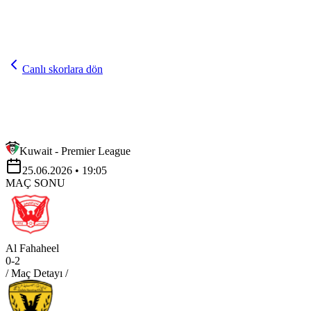
Canlı skorlara dön
Kuwait - Premier League
25.06.2026
• 19:05
MAÇ SONU
Al Fahaheel
0
-
2
/ Maç Detayı /