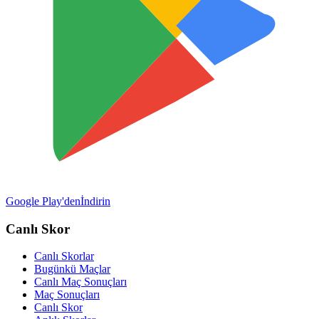
Google Play'den
İndirin
Canlı Skor
Canlı Skorlar
Bugünkü Maçlar
Canlı Maç Sonuçları
Maç Sonuçları
Canlı Skor