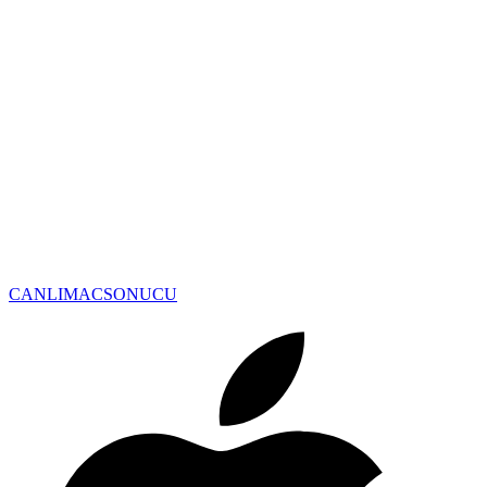
CANLIMAC
SONUCU