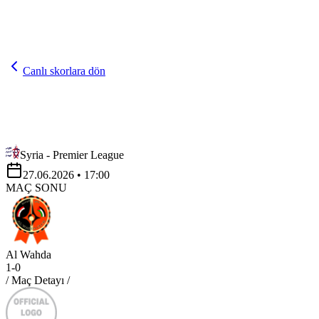
Canlı skorlara dön
Syria - Premier League
27.06.2026
• 17:00
MAÇ SONU
Al Wahda
1
-
0
/ Maç Detayı /