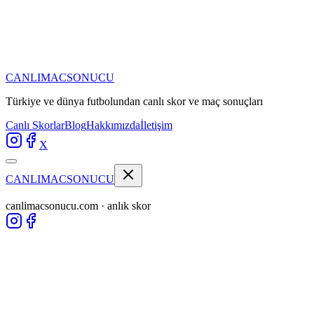
CANLIMAC
SONUCU
Türkiye ve dünya futbolundan
canlı skor ve maç sonuçları
Canlı Skorlar
Blog
Hakkımızda
İletişim
X
CANLIMAC
SONUCU
canlimacsonucu.com · anlık skor