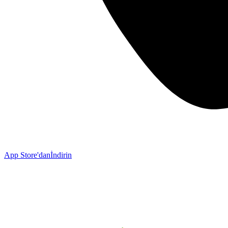
App Store'dan
İndirin