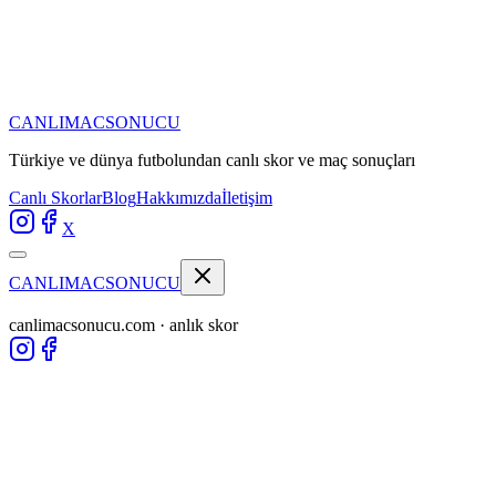
CANLIMAC
SONUCU
Türkiye ve dünya futbolundan
canlı skor ve maç sonuçları
Canlı Skorlar
Blog
Hakkımızda
İletişim
X
CANLIMAC
SONUCU
canlimacsonucu.com · anlık skor