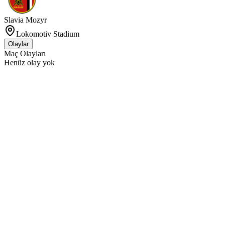
Slavia Mozyr
Lokomotiv Stadium
Olaylar
Maç Olayları
Henüz olay yok