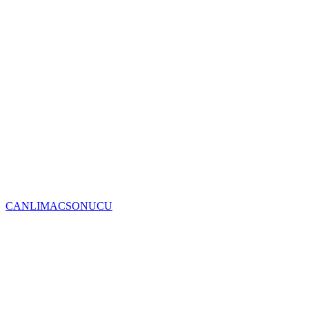
CANLIMAC
SONUCU