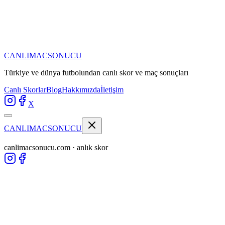
CANLIMAC
SONUCU
Türkiye ve dünya futbolundan
canlı skor ve maç sonuçları
Canlı Skorlar
Blog
Hakkımızda
İletişim
X
CANLIMAC
SONUCU
canlimacsonucu.com · anlık skor