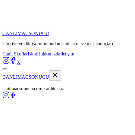
CANLIMAC
SONUCU
Türkiye ve dünya futbolundan
canlı skor ve maç sonuçları
Canlı Skorlar
Blog
Hakkımızda
İletişim
X
CANLIMAC
SONUCU
canlimacsonucu.com · anlık skor