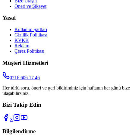
Bize Ulaşın
Öneri ve Şikayet
Yasal
Kullanım Şartları
Gizlilik Politikası
KVKK
Reklam
Çerez Politikası
Müşteri Hizmetleri
0216 606 17 46
Her türlü soru, öneri ve geri bildiriminiz için haftanın her günü bize
ulaşabilirsiniz.
Bizi Takip Edin
X
Bilgilendirme