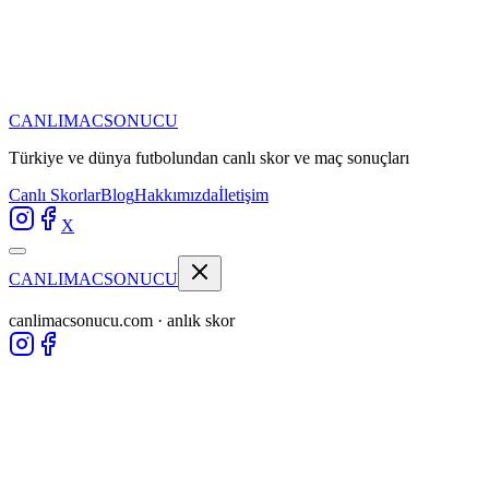
CANLIMAC
SONUCU
Türkiye ve dünya futbolundan
canlı skor ve maç sonuçları
Canlı Skorlar
Blog
Hakkımızda
İletişim
X
CANLIMAC
SONUCU
canlimacsonucu.com · anlık skor