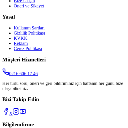
Bize Ulaşın
Öneri ve Şikayet
Yasal
Kullanım Şartları
Gizlilik Politikası
KVKK
Reklam
Çerez Politikası
Müşteri Hizmetleri
0216 606 17 46
Her türlü soru, öneri ve geri bildiriminiz için haftanın her günü bize
ulaşabilirsiniz.
Bizi Takip Edin
X
Bilgilendirme