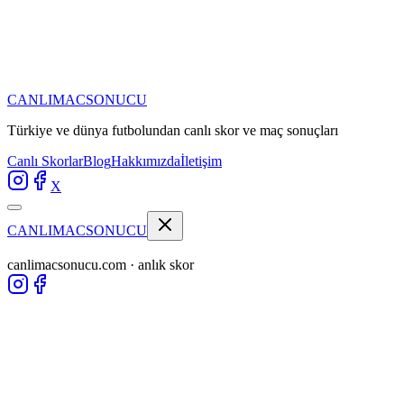
CANLIMAC
SONUCU
Türkiye ve dünya futbolundan
canlı skor ve maç sonuçları
Canlı Skorlar
Blog
Hakkımızda
İletişim
X
CANLIMAC
SONUCU
canlimacsonucu.com · anlık skor