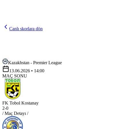
Canlı skorlara dön
Kazakhstan - Premier League
13.06.2026
• 14:00
MAÇ SONU
FK Tobol Kostanay
2
-
0
/ Maç Detayı /