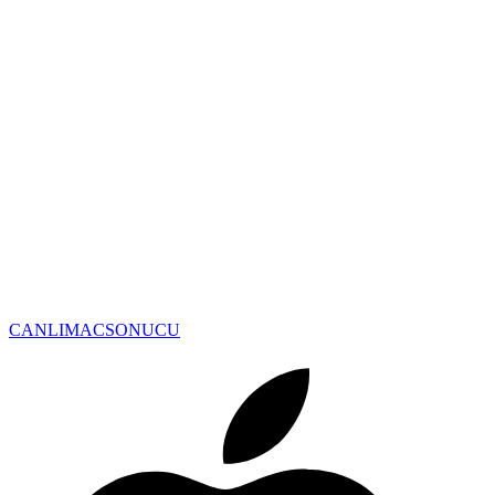
CANLIMAC
SONUCU