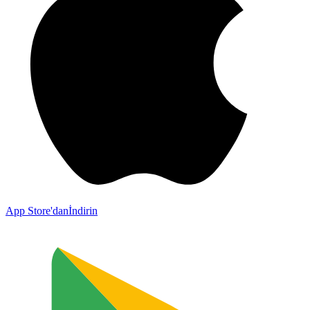
App Store'dan
İndirin