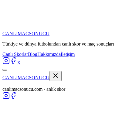
CANLIMAC
SONUCU
Türkiye ve dünya futbolundan
canlı skor ve maç sonuçları
Canlı Skorlar
Blog
Hakkımızda
İletişim
X
CANLIMAC
SONUCU
canlimacsonucu.com · anlık skor