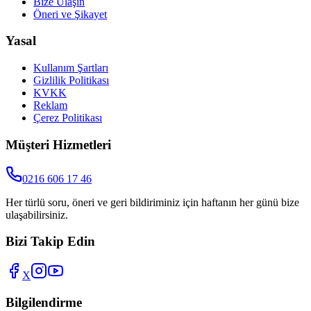
Bize Ulaşın
Öneri ve Şikayet
Yasal
Kullanım Şartları
Gizlilik Politikası
KVKK
Reklam
Çerez Politikası
Müşteri Hizmetleri
0216 606 17 46
Her türlü soru, öneri ve geri bildiriminiz için haftanın her günü bize
ulaşabilirsiniz.
Bizi Takip Edin
X
Bilgilendirme