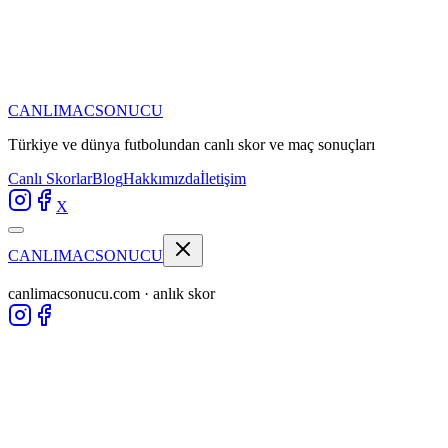
CANLIMAC
SONUCU
Türkiye ve dünya futbolundan
canlı skor ve maç sonuçları
Canlı Skorlar
Blog
Hakkımızda
İletişim
X
CANLIMAC
SONUCU
canlimacsonucu.com · anlık skor