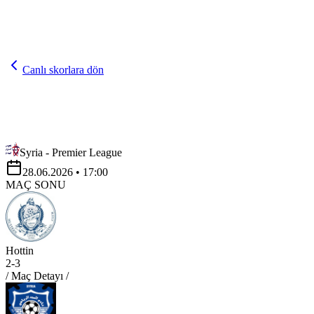
Canlı skorlara dön
Syria - Premier League
28.06.2026
• 17:00
MAÇ SONU
Hottin
2
-
3
/ Maç Detayı /