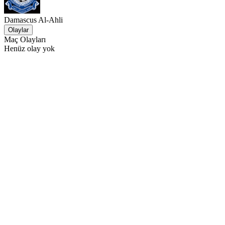
Damascus Al-Ahli
Olaylar
Maç Olayları
Henüz olay yok