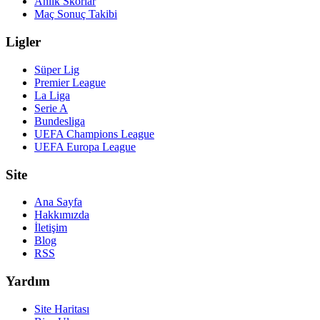
Anlık Skorlar
Maç Sonuç Takibi
Ligler
Süper Lig
Premier League
La Liga
Serie A
Bundesliga
UEFA Champions League
UEFA Europa League
Site
Ana Sayfa
Hakkımızda
İletişim
Blog
RSS
Yardım
Site Haritası