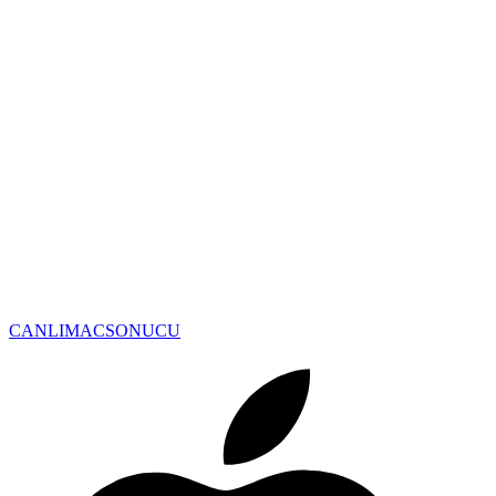
CANLIMAC
SONUCU