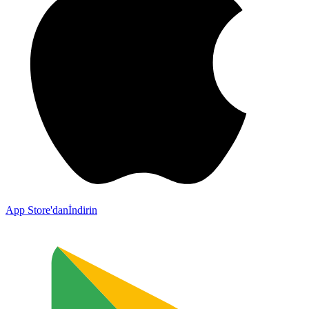
App Store'dan
İndirin