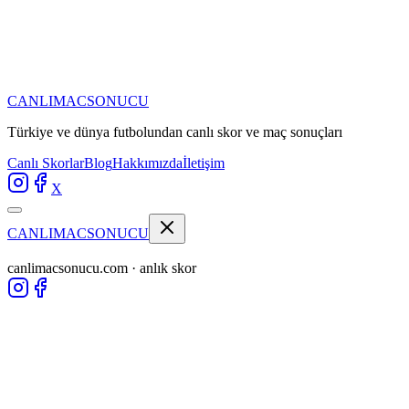
CANLIMAC
SONUCU
Türkiye ve dünya futbolundan
canlı skor ve maç sonuçları
Canlı Skorlar
Blog
Hakkımızda
İletişim
X
CANLIMAC
SONUCU
canlimacsonucu.com · anlık skor