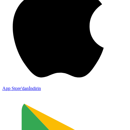
App Store'dan
İndirin