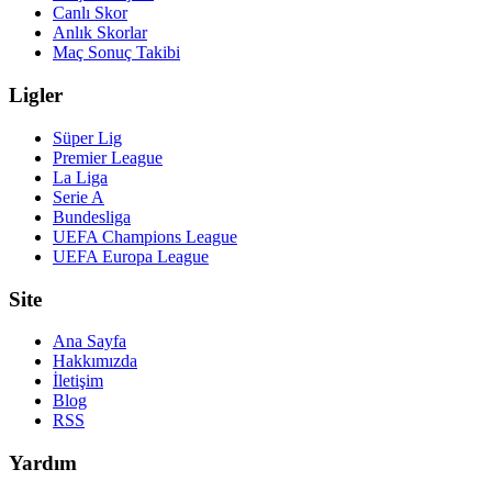
Canlı Skor
Anlık Skorlar
Maç Sonuç Takibi
Ligler
Süper Lig
Premier League
La Liga
Serie A
Bundesliga
UEFA Champions League
UEFA Europa League
Site
Ana Sayfa
Hakkımızda
İletişim
Blog
RSS
Yardım