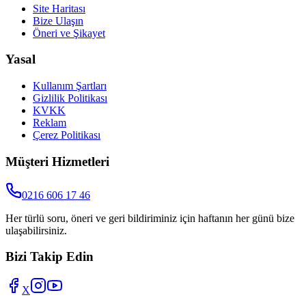
Site Haritası
Bize Ulaşın
Öneri ve Şikayet
Yasal
Kullanım Şartları
Gizlilik Politikası
KVKK
Reklam
Çerez Politikası
Müşteri Hizmetleri
0216 606 17 46
Her türlü soru, öneri ve geri bildiriminiz için haftanın her günü bize
ulaşabilirsiniz.
Bizi Takip Edin
X