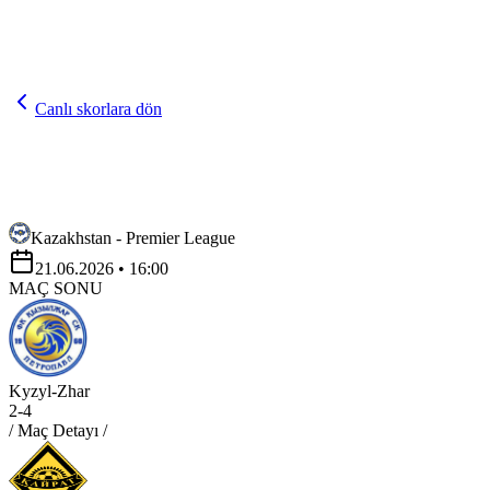
Canlı skorlara dön
Kazakhstan - Premier League
21.06.2026
• 16:00
MAÇ SONU
Kyzyl-Zhar
2
-
4
/ Maç Detayı /