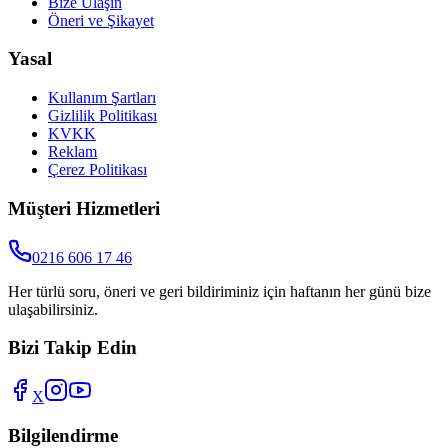
Bize Ulaşın
Öneri ve Şikayet
Yasal
Kullanım Şartları
Gizlilik Politikası
KVKK
Reklam
Çerez Politikası
Müşteri Hizmetleri
0216 606 17 46
Her türlü soru, öneri ve geri bildiriminiz için haftanın her günü bize
ulaşabilirsiniz.
Bizi Takip Edin
X
Bilgilendirme