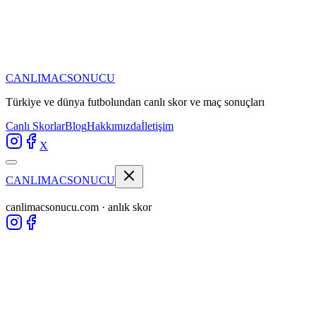
CANLIMAC
SONUCU
Türkiye ve dünya futbolundan
canlı skor ve maç sonuçları
Canlı Skorlar
Blog
Hakkımızda
İletişim
X
CANLIMAC
SONUCU
canlimacsonucu.com · anlık skor