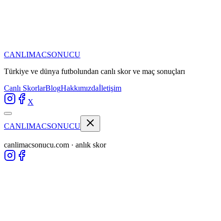
CANLIMAC
SONUCU
Türkiye ve dünya futbolundan
canlı skor ve maç sonuçları
Canlı Skorlar
Blog
Hakkımızda
İletişim
X
CANLIMAC
SONUCU
canlimacsonucu.com · anlık skor