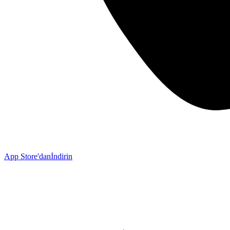
App Store'dan
İndirin