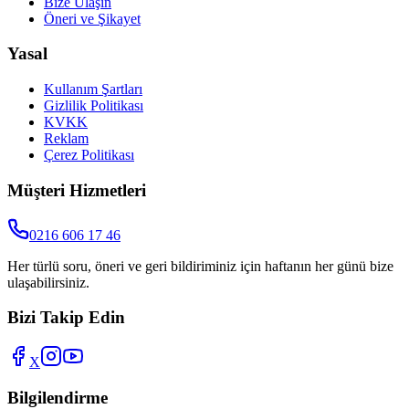
Bize Ulaşın
Öneri ve Şikayet
Yasal
Kullanım Şartları
Gizlilik Politikası
KVKK
Reklam
Çerez Politikası
Müşteri Hizmetleri
0216 606 17 46
Her türlü soru, öneri ve geri bildiriminiz için haftanın her günü bize
ulaşabilirsiniz.
Bizi Takip Edin
X
Bilgilendirme