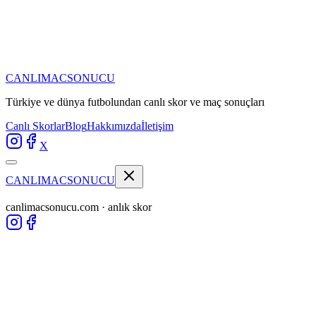
CANLIMAC
SONUCU
Türkiye ve dünya futbolundan
canlı skor ve maç sonuçları
Canlı Skorlar
Blog
Hakkımızda
İletişim
X
CANLIMAC
SONUCU
canlimacsonucu.com · anlık skor