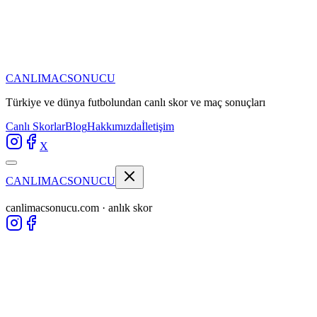
CANLIMAC
SONUCU
Türkiye ve dünya futbolundan
canlı skor ve maç sonuçları
Canlı Skorlar
Blog
Hakkımızda
İletişim
X
CANLIMAC
SONUCU
canlimacsonucu.com · anlık skor