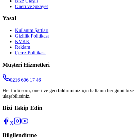
Bize Ulaşın
Öneri ve Şikayet
Yasal
Kullanım Şartları
Gizlilik Politikası
KVKK
Reklam
Çerez Politikası
Müşteri Hizmetleri
0216 606 17 46
Her türlü soru, öneri ve geri bildiriminiz için haftanın her günü bize
ulaşabilirsiniz.
Bizi Takip Edin
X
Bilgilendirme