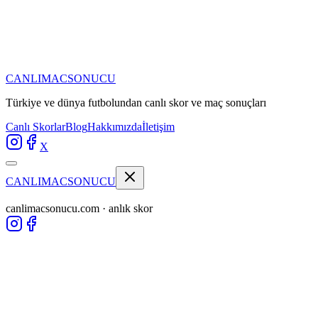
CANLIMAC
SONUCU
Türkiye ve dünya futbolundan
canlı skor ve maç sonuçları
Canlı Skorlar
Blog
Hakkımızda
İletişim
X
CANLIMAC
SONUCU
canlimacsonucu.com · anlık skor