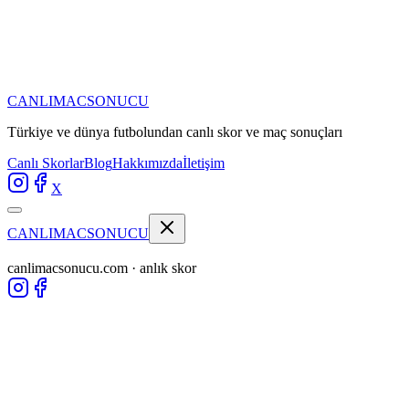
CANLIMAC
SONUCU
Türkiye ve dünya futbolundan
canlı skor ve maç sonuçları
Canlı Skorlar
Blog
Hakkımızda
İletişim
X
CANLIMAC
SONUCU
canlimacsonucu.com · anlık skor