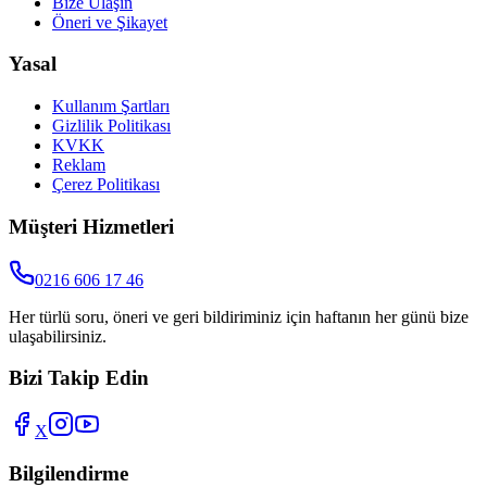
Bize Ulaşın
Öneri ve Şikayet
Yasal
Kullanım Şartları
Gizlilik Politikası
KVKK
Reklam
Çerez Politikası
Müşteri Hizmetleri
0216 606 17 46
Her türlü soru, öneri ve geri bildiriminiz için haftanın her günü bize
ulaşabilirsiniz.
Bizi Takip Edin
X
Bilgilendirme