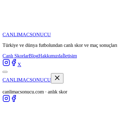
CANLIMAC
SONUCU
Türkiye ve dünya futbolundan
canlı skor ve maç sonuçları
Canlı Skorlar
Blog
Hakkımızda
İletişim
X
CANLIMAC
SONUCU
canlimacsonucu.com · anlık skor