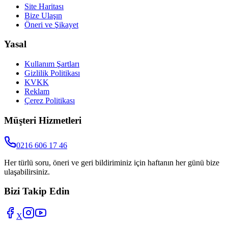
Site Haritası
Bize Ulaşın
Öneri ve Şikayet
Yasal
Kullanım Şartları
Gizlilik Politikası
KVKK
Reklam
Çerez Politikası
Müşteri Hizmetleri
0216 606 17 46
Her türlü soru, öneri ve geri bildiriminiz için haftanın her günü bize
ulaşabilirsiniz.
Bizi Takip Edin
X