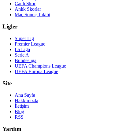
Canlı Skor
Anlık Skorlar
Maç Sonuç Takibi
Ligler
Süper Lig
Premier League
La Liga
Serie A
Bundesliga
UEFA Champions League
UEFA Europa League
Site
Ana Sayfa
Hakkımızda
İletişim
Blog
RSS
Yardım