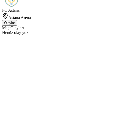
FC Astana
Astana Arena
Olaylar
Maç Olayları
Henüz olay yok