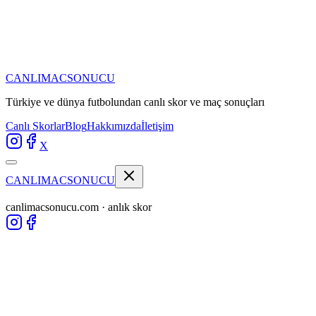
CANLIMAC
SONUCU
Türkiye ve dünya futbolundan
canlı skor ve maç sonuçları
Canlı Skorlar
Blog
Hakkımızda
İletişim
X
CANLIMAC
SONUCU
canlimacsonucu.com · anlık skor