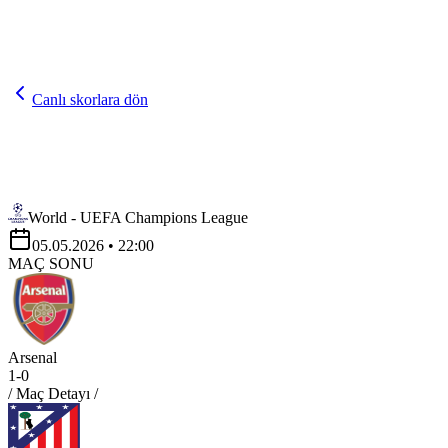
Canlı skorlara dön
World - UEFA Champions League
05.05.2026
• 22:00
MAÇ SONU
Arsenal
1
-
0
/ Maç Detayı /