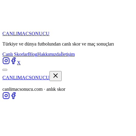
CANLIMAC
SONUCU
Türkiye ve dünya futbolundan
canlı skor ve maç sonuçları
Canlı Skorlar
Blog
Hakkımızda
İletişim
X
CANLIMAC
SONUCU
canlimacsonucu.com · anlık skor