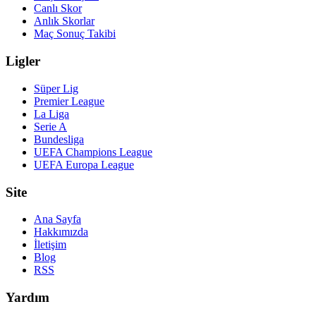
Canlı Skor
Anlık Skorlar
Maç Sonuç Takibi
Ligler
Süper Lig
Premier League
La Liga
Serie A
Bundesliga
UEFA Champions League
UEFA Europa League
Site
Ana Sayfa
Hakkımızda
İletişim
Blog
RSS
Yardım