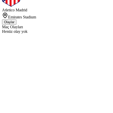
Atletico Madrid
Emirates Stadium
Olaylar
Maç Olayları
Henüz olay yok