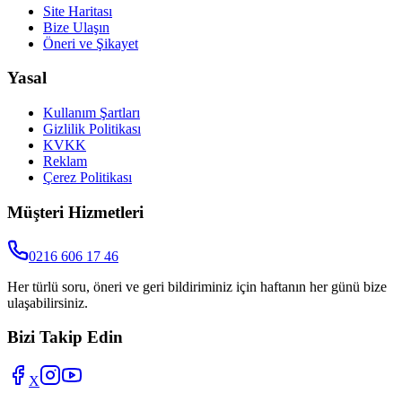
Site Haritası
Bize Ulaşın
Öneri ve Şikayet
Yasal
Kullanım Şartları
Gizlilik Politikası
KVKK
Reklam
Çerez Politikası
Müşteri Hizmetleri
0216 606 17 46
Her türlü soru, öneri ve geri bildiriminiz için haftanın her günü bize
ulaşabilirsiniz.
Bizi Takip Edin
X