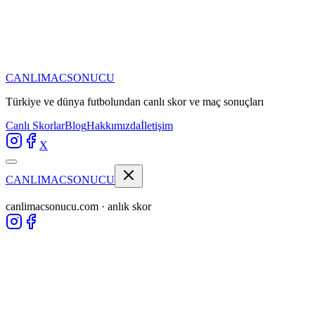
CANLIMAC
SONUCU
Türkiye ve dünya futbolundan
canlı skor ve maç sonuçları
Canlı Skorlar
Blog
Hakkımızda
İletişim
X
CANLIMAC
SONUCU
canlimacsonucu.com · anlık skor