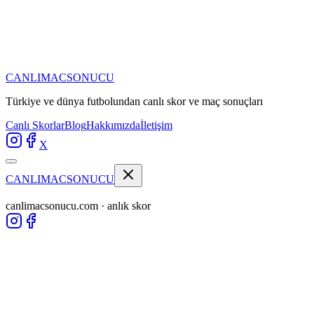
CANLIMAC
SONUCU
Türkiye ve dünya futbolundan
canlı skor ve maç sonuçları
Canlı Skorlar
Blog
Hakkımızda
İletişim
X
CANLIMAC
SONUCU
canlimacsonucu.com · anlık skor