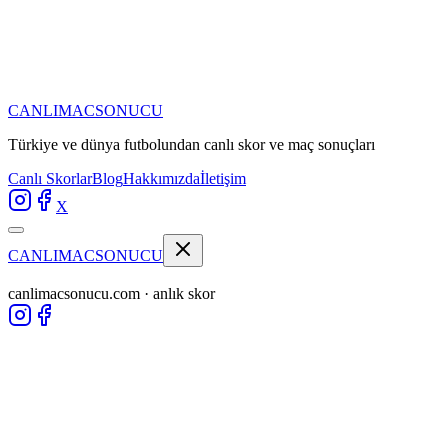
CANLIMAC
SONUCU
Türkiye ve dünya futbolundan
canlı skor ve maç sonuçları
Canlı Skorlar
Blog
Hakkımızda
İletişim
X
CANLIMAC
SONUCU
canlimacsonucu.com · anlık skor