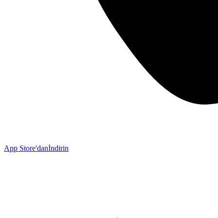
App Store'dan
İndirin