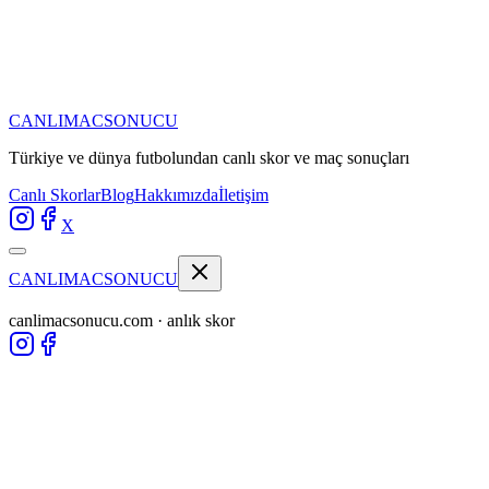
CANLIMAC
SONUCU
Türkiye ve dünya futbolundan
canlı skor ve maç sonuçları
Canlı Skorlar
Blog
Hakkımızda
İletişim
X
CANLIMAC
SONUCU
canlimacsonucu.com · anlık skor