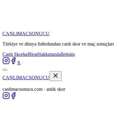
CANLIMAC
SONUCU
Türkiye ve dünya futbolundan
canlı skor ve maç sonuçları
Canlı Skorlar
Blog
Hakkımızda
İletişim
X
CANLIMAC
SONUCU
canlimacsonucu.com · anlık skor