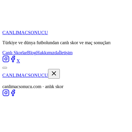
CANLIMAC
SONUCU
Türkiye ve dünya futbolundan
canlı skor ve maç sonuçları
Canlı Skorlar
Blog
Hakkımızda
İletişim
X
CANLIMAC
SONUCU
canlimacsonucu.com · anlık skor