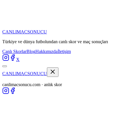
CANLIMAC
SONUCU
Türkiye ve dünya futbolundan
canlı skor ve maç sonuçları
Canlı Skorlar
Blog
Hakkımızda
İletişim
X
CANLIMAC
SONUCU
canlimacsonucu.com · anlık skor