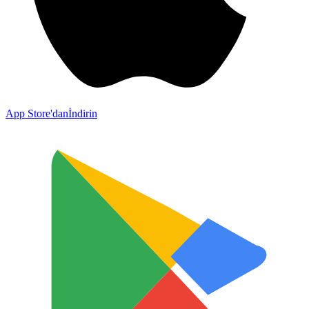
App Store'dan
İndirin