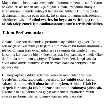
Maçın önemi, hem puan cetvelindeki konumları hem de taraftarların
beklentileri açısından oldukça büyük. Getafe, ev sahibi sıfatıyla
taraftarlarının önünde galibiyet hedefliyor. Athletic Club ise zorlu
deplasman maçında puan alarak, üst sıralara tırmanma mücadelesini
sürdürmek istiyor.
Futbolseverler, bu heyecan verici maçı canlı
olarak takip etmek için canlimacsonucu.com'u tercih edebilirler.
Takım Performansları
Getafe, ligde son dönemdeki performansıyla dikkat çekiyor. Takım,
son maçlarını kazanmaya başlamış durumda ve bu formu sürdürmek
istiyor. Onların hızlı oyun anlayışı ve savunma disiplinleri, maçı
kazanma konusunda büyük önem taşıyor. Öte yandan, Athletic Club
da formda bir dönem geçiriyor. Takımın forvetleri, karşılaşmada
etkili olmalarıyla biliniyor ve bu da maçı daha da çekişmeli hale
getirecektir.
Bu karşılaşmada dikkat edilmesi gereken oyuncular arasında
Getafe’nin yıldız futbolcuları yer alıyor.
Ev sahibi ekip, kendi
sahasında daha etkili olma hedefindeyken, Athletic Club ise
sürpriz bir sonuçla rakibini zor durumda bırakmaya çalışacak.
Özellikle her iki takımın da güçlü oyuncuları, taraftarları mutlu
edecek performanslar sergilemek için sahada olacaklar.