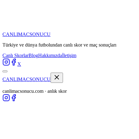
CANLIMAC
SONUCU
Türkiye ve dünya futbolundan
canlı skor ve maç sonuçları
Canlı Skorlar
Blog
Hakkımızda
İletişim
X
CANLIMAC
SONUCU
canlimacsonucu.com · anlık skor