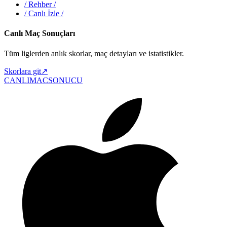
/
Rehber
/
/
Canlı İzle
/
Canlı Maç Sonuçları
Tüm liglerden anlık skorlar, maç detayları ve istatistikler.
Skorlara git
↗
CANLIMAC
SONUCU