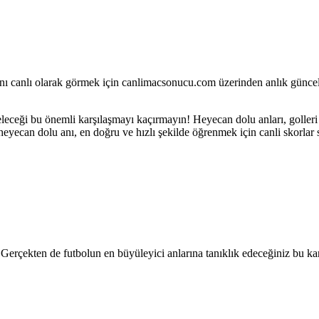
slarını canlı olarak görmek için canlimacsonucu.com üzerinden anlık g
leceği bu önemli karşılaşmayı kaçırmayın! Heyecan dolu anları, goller
yecan dolu anı, en doğru ve hızlı şekilde öğrenmek için canli skorlar
Gerçekten de futbolun en büyüleyici anlarına tanıklık edeceğiniz bu ka