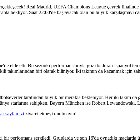
erçekleşecek! Real Madrid, UEFA Champions League çeyrek finalinde B
ecanla bekliyor. Saat 22:00'de başlayacak olan bu büyük karşılaşmayı
ca
e elde etti. Bu sezonki performanslarıyla göz dolduran İspanyol temsil
i takımlarından biri olarak biliniyor. İki takımın da kazanmak için sa
severler tarafından büyük bir merakla bekleniyor. Her iki takım da gü
ünya starlarına sahipken, Bayern München ise Robert Lewandowski, Le
lar sayfamizi
ziyaret etmeyi unutmayın!
bir performans sergiledi. Gruplarda ve son 16'da oynadığı maçlarda ü