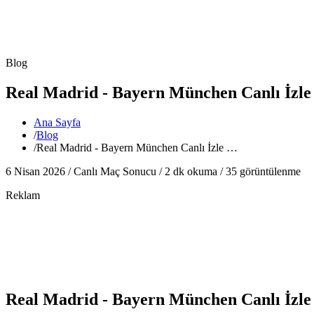
Blog
Real Madrid - Bayern München Canlı İzle
Ana Sayfa
/
Blog
/
Real Madrid - Bayern München Canlı İzle …
6 Nisan 2026 /
Canlı Maç Sonucu
/
2
dk okuma /
35
görüntülenme
Reklam
Real Madrid - Bayern München Canlı İzle