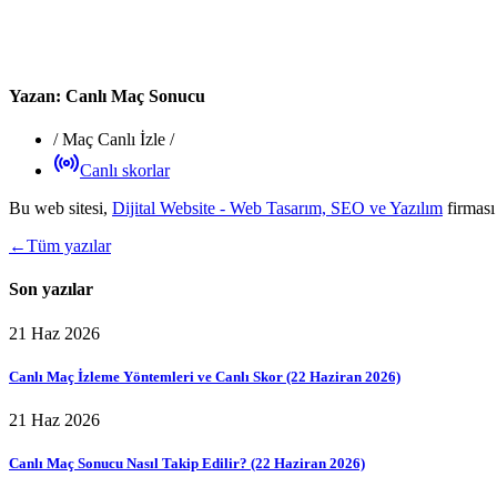
Yazan:
Canlı Maç Sonucu
/
Maç Canlı İzle
/
Canlı skorlar
Bu web sitesi,
Dijital Website - Web Tasarım, SEO ve Yazılım
firması
←
Tüm yazılar
Son yazılar
21 Haz 2026
Canlı Maç İzleme Yöntemleri ve Canlı Skor (22 Haziran 2026)
21 Haz 2026
Canlı Maç Sonucu Nasıl Takip Edilir? (22 Haziran 2026)