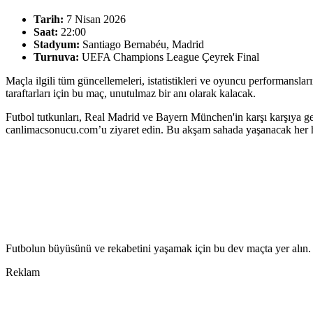
Tarih:
7 Nisan 2026
Saat:
22:00
Stadyum:
Santiago Bernabéu, Madrid
Turnuva:
UEFA Champions League Çeyrek Final
Maçla ilgili tüm güncellemeleri, istatistikleri ve oyuncu performan
taraftarları için bu maç, unutulmaz bir anı olarak kalacak.
Futbol tutkunları, Real Madrid ve Bayern München'in karşı karşıya ge
canlimacsonucu.com’u ziyaret edin. Bu akşam sahada yaşanacak her he
Futbolun büyüsünü ve rekabetini yaşamak için bu dev maçta yer alın. 
Reklam