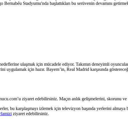
iago Bernabéu Stadyumu'nda başlattıkları bu serüvenin devamını getirmek
eflerine ulaşmak için mücadele ediyor. Takımın deneyimli oyuncuları
erini uygulamak için hazır. Bayern’in, Real Madrid karşısında gösterece
cu.com’u ziyaret edebilirsiniz. Maçın anlık gelişmelerini, skorunu ve ö
verler, bu karşılaşmayı izlemek için televizyon başında yerlerini alma
yfamizi
ziyaret edebilirsiniz.