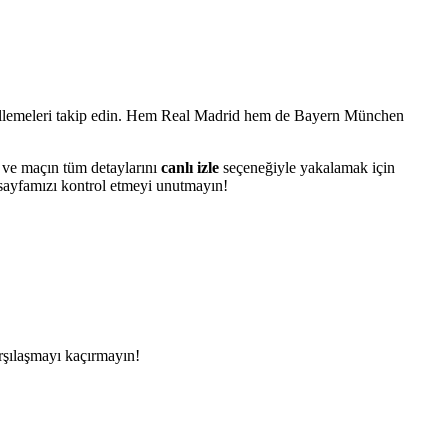
üncellemeleri takip edin. Hem Real Madrid hem de Bayern München
i ve maçın tüm detaylarını
canlı izle
seçeneğiyle yakalamak için
 sayfamızı kontrol etmeyi unutmayın!
rşılaşmayı kaçırmayın!