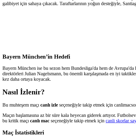
galibiyet için sahaya çıkacak. Taraftarlarının yoğun desteğiyle, Sant
Bayern München’in Hedefi
Bayern München ise bu sezon hem Bundesliga'da hem de Avrupa'da hed
direktörleri Julian Nagelsmann, bu önemli karşılaşmada en iyi taktikl
kez daha ortaya koyacak.
Nasıl İzlenir?
Bu muhteşem maçı
canlı izle
seçeneğiyle takip etmek için canlimacsonu
Maçın başlamasına az bir süre kala heyecan giderek artıyor. Futbolse
bu kritik maçı
canlı mac
seçeneğiyle takip etmek için
canli skorlar sa
Maç İstatistikleri