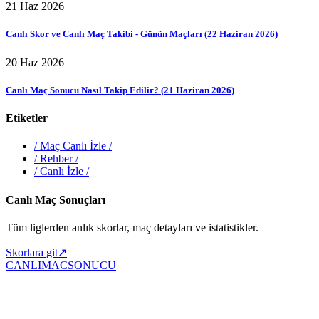
21 Haz 2026
Canlı Skor ve Canlı Maç Takibi - Günün Maçları (22 Haziran 2026)
20 Haz 2026
Canlı Maç Sonucu Nasıl Takip Edilir? (21 Haziran 2026)
Etiketler
/
Maç Canlı İzle
/
/
Rehber
/
/
Canlı İzle
/
Canlı Maç Sonuçları
Tüm liglerden anlık skorlar, maç detayları ve istatistikler.
Skorlara git
↗
CANLIMAC
SONUCU