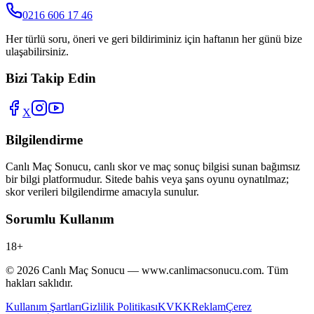
0216 606 17 46
Her türlü soru, öneri ve geri bildiriminiz için haftanın her günü bize
ulaşabilirsiniz.
Bizi Takip Edin
X
Bilgilendirme
Canlı Maç Sonucu
, canlı skor ve maç sonuç bilgisi sunan bağımsız
bir bilgi platformudur. Sitede bahis veya şans oyunu oynatılmaz;
skor verileri bilgilendirme amacıyla sunulur.
Sorumlu Kullanım
18+
©
2026
Canlı Maç Sonucu
—
www.canlimacsonucu.com
. Tüm
hakları saklıdır.
Kullanım Şartları
Gizlilik Politikası
KVKK
Reklam
Çerez