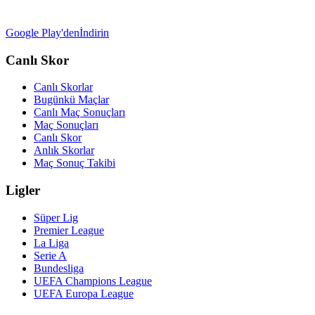
Google Play'den
İndirin
Canlı Skor
Canlı Skorlar
Bugünkü Maçlar
Canlı Maç Sonuçları
Maç Sonuçları
Canlı Skor
Anlık Skorlar
Maç Sonuç Takibi
Ligler
Süper Lig
Premier League
La Liga
Serie A
Bundesliga
UEFA Champions League
UEFA Europa League