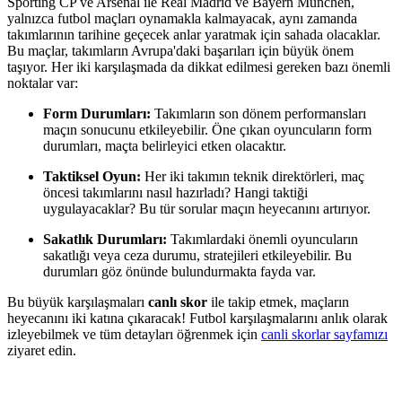
Sporting CP ve Arsenal ile Real Madrid ve Bayern München,
yalnızca futbol maçları oynamakla kalmayacak, aynı zamanda
takımlarının tarihine geçecek anlar yaratmak için sahada olacaklar.
Bu maçlar, takımların Avrupa'daki başarıları için büyük önem
taşıyor. Her iki karşılaşmada da dikkat edilmesi gereken bazı önemli
noktalar var:
Form Durumları:
Takımların son dönem performansları
maçın sonucunu etkileyebilir. Öne çıkan oyuncuların form
durumları, maçta belirleyici etken olacaktır.
Taktiksel Oyun:
Her iki takımın teknik direktörleri, maç
öncesi takımlarını nasıl hazırladı? Hangi taktiği
uygulayacaklar? Bu tür sorular maçın heyecanını artırıyor.
Sakatlık Durumları:
Takımlardaki önemli oyuncuların
sakatlığı veya ceza durumu, stratejileri etkileyebilir. Bu
durumları göz önünde bulundurmakta fayda var.
Bu büyük karşılaşmaları
canlı skor
ile takip etmek, maçların
heyecanını iki katına çıkaracak! Futbol karşılaşmalarını anlık olarak
izleyebilmek ve tüm detayları öğrenmek için
canli skorlar sayfamızı
ziyaret edin.