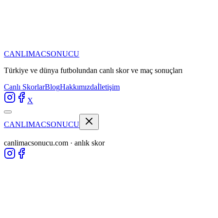
CANLIMAC
SONUCU
Türkiye ve dünya futbolundan
canlı skor ve maç sonuçları
Canlı Skorlar
Blog
Hakkımızda
İletişim
X
CANLIMAC
SONUCU
canlimacsonucu.com · anlık skor