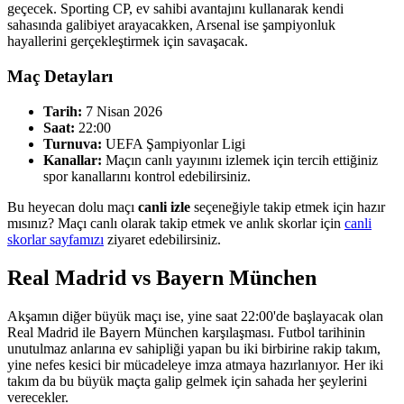
geçecek. Sporting CP, ev sahibi avantajını kullanarak kendi
sahasında galibiyet arayacakken, Arsenal ise şampiyonluk
hayallerini gerçekleştirmek için savaşacak.
Maç Detayları
Tarih:
7 Nisan 2026
Saat:
22:00
Turnuva:
UEFA Şampiyonlar Ligi
Kanallar:
Maçın canlı yayınını izlemek için tercih ettiğiniz
spor kanallarını kontrol edebilirsiniz.
Bu heyecan dolu maçı
canli izle
seçeneğiyle takip etmek için hazır
mısınız? Maçı canlı olarak takip etmek ve anlık skorlar için
canli
skorlar sayfamızı
ziyaret edebilirsiniz.
Real Madrid vs Bayern München
Akşamın diğer büyük maçı ise, yine saat 22:00'de başlayacak olan
Real Madrid ile Bayern München karşılaşması. Futbol tarihinin
unutulmaz anlarına ev sahipliği yapan bu iki birbirine rakip takım,
yine nefes kesici bir mücadeleye imza atmaya hazırlanıyor. Her iki
takım da bu büyük maçta galip gelmek için sahada her şeylerini
verecekler.