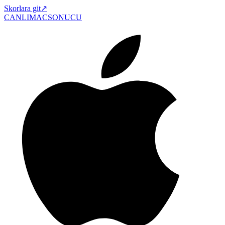
Skorlara git
↗
CANLIMAC
SONUCU