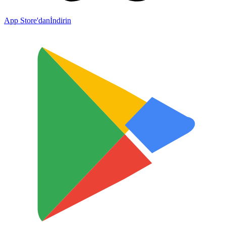
App Store'dan
İndirin