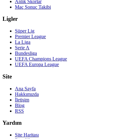
Anlık Skorlar
Maç Sonuç Takibi
Ligler
Süper Lig
Premier League
La Liga
Serie A
Bundesliga
UEFA Champions League
UEFA Europa League
Site
Ana Sayfa
Hakkımızda
İletişim
Blog
RSS
Yardım
Site Haritası