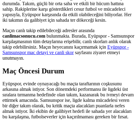
durumda. Takım, güçlü bir orta saha ve etkili bir hücum hattına
sahip. Rakiplerine karşı gösterdikleri cesur futbol ve mücadeleci
yapısıyla, Eyüpspor karşısında da etkili olabileceğini biliyorlar. Her
iki takımın da galibiyet için sahada ter dökeceği kesin.
Maçın canlı takip edilebileceği adresler arasında
canlimacsonucu.com
bulunmakta. Burada, Eyüpspor - Samsunspor
karşılaşmasının tüm detaylarına erişebilir, canlı skorları anlık olarak
takip edebilirsiniz. Maçın heyecanını kaçırmamak için
Eyüpspor -
Samsunspor mac detayi ve canli skor
sayfasını ziyaret etmeyi
unutmayın.
Maç Öncesi Durum
Eyüpspor, evinde oynayacağı bu maçta taraftarının coşkusunu
arkasına almak istiyor. Son dönemdeki performansı ile ligdeki üst
sıralara tırmanma hedefinde olan takım, kazanarak bu ivmeyi devam
ettirmek amacında. Samsunspor ise, ligde kalma mücadelesi veren
bir diğer takım olarak, bu kritik maçta alacakları puanlarla nefes
almak istiyor. İki ekibin de galibiyet hedefi ile sahada yer alacakları
bu karşılaşma, futbolseverler için kaçırılmaması gereken bir fırsat.