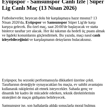
Eyüpspor - Samsunspor Canlı İzle | Süper
Lig Canlı Maç (13 Nisan 2026)
Futbolseverler, heyecan dolu bir karşılaşmaya hazır mısınız? 13
Nisan 2026'da,
Eyüpspor
ve
Samsunspor
Süper Lig'de karşı
karşıya gelecek. Bu özel maç, saat 20:00'de başlayacak ve statta
binlerce taraftar yer alacak. Her iki takımın da hedefi üç puanı almak
ve ligdeki konumlarını güçlendirmek. Bu yazıda, maçı nasıl
canlı
izleyebileceğinizi
ve karşılaşmanın detaylarını bulacaksınız.
Eyüpspor, bu sezonki performansıyla dikkatleri üzerine çekti.
Taraftarının desteğiyle oynayacakları bu maçta, ev sahibi avantajını
kullanarak rakiplerini alt etmek isteyecekler. Sahada genç ve
dinamik bir kadro ile mücadele ederken, teknik direktörlerinin
stratejileri de maçın gidişatını belirleyecek.
Samsunspor ise, son haftalarda aldığı sonuçlarla moral bulmuş