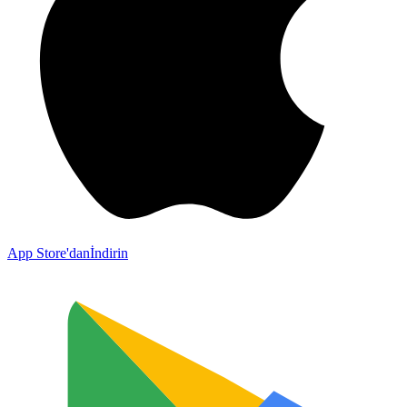
App Store'dan
İndirin