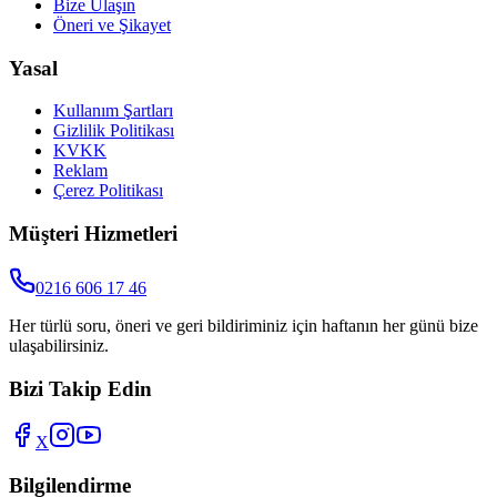
Bize Ulaşın
Öneri ve Şikayet
Yasal
Kullanım Şartları
Gizlilik Politikası
KVKK
Reklam
Çerez Politikası
Müşteri Hizmetleri
0216 606 17 46
Her türlü soru, öneri ve geri bildiriminiz için haftanın her günü bize
ulaşabilirsiniz.
Bizi Takip Edin
X
Bilgilendirme