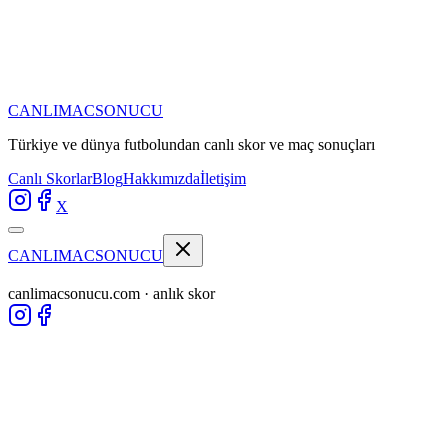
CANLIMAC
SONUCU
Türkiye ve dünya futbolundan
canlı skor ve maç sonuçları
Canlı Skorlar
Blog
Hakkımızda
İletişim
X
CANLIMAC
SONUCU
canlimacsonucu.com · anlık skor