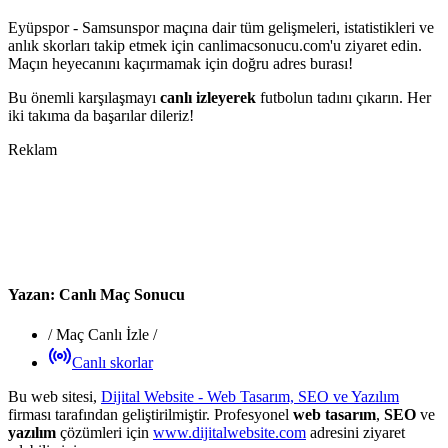
Eyüpspor - Samsunspor maçına dair tüm gelişmeleri, istatistikleri ve
anlık skorları takip etmek için canlimacsonucu.com'u ziyaret edin.
Maçın heyecanını kaçırmamak için doğru adres burası!
Bu önemli karşılaşmayı
canlı izleyerek
futbolun tadını çıkarın. Her
iki takıma da başarılar dileriz!
Reklam
Yazan:
Canlı Maç Sonucu
/
Maç Canlı İzle
/
Canlı skorlar
Bu web sitesi,
Dijital Website - Web Tasarım, SEO ve Yazılım
firması tarafından geliştirilmiştir. Profesyonel
web tasarım
,
SEO
ve
yazılım
çözümleri için
www.dijitalwebsite.com
adresini ziyaret