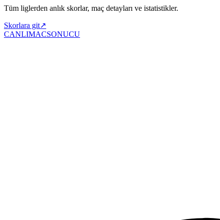
Tüm liglerden anlık skorlar, maç detayları ve istatistikler.
Skorlara git
↗
CANLIMAC
SONUCU