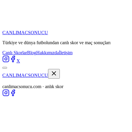
CANLIMAC
SONUCU
Türkiye ve dünya futbolundan
canlı skor ve maç sonuçları
Canlı Skorlar
Blog
Hakkımızda
İletişim
X
CANLIMAC
SONUCU
canlimacsonucu.com · anlık skor