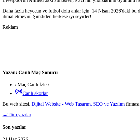
Liverpool'un Anfield'daki atmosferi, PSG'nin yıldızlarının oyununu na
Daha fazla heyecan ve futbol dolu anlar için, 14 Nisan 2026'daki bu 
ihmal etmeyin. Şimdiden herkese iyi seyirler!
Reklam
Yazan:
Canlı Maç Sonucu
/
Maç Canlı İzle
/
Canlı skorlar
Bu web sitesi,
Dijital Website - Web Tasarım, SEO ve Yazılım
firması
←
Tüm yazılar
Son yazılar
21 Haz 2026