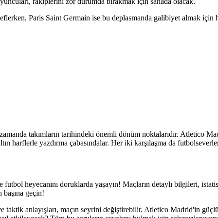
yuncuları, rakiplerini zor durumda bırakmak için sahada olacak.
deflerken, Paris Saint Germain ise bu deplasmanda galibiyet almak için
amanda takımların tarihindeki önemli dönüm noktalarıdır. Atletico Ma
ın harflerle yazdırma çabasındalar. Her iki karşılaşma da futbolseverler
 futbol heyecanını doruklarda yaşayın! Maçların detaylı bilgileri, istatist
n başına geçin!
ve taktik anlayışları, maçın seyrini değiştirebilir. Atletico Madrid'in 