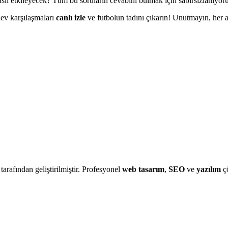
sıl etkileyecek? Tüm bu soruların cevabını bulmak için sabırsızlanıyor
dev karşılaşmaları
canlı izle
ve futbolun tadını çıkarın! Unutmayın, her a
 tarafından geliştirilmiştir. Profesyonel
web tasarım
,
SEO
ve
yazılım
çö