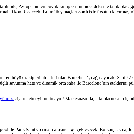
 tarihinde, Avrupa'nın en büyük kulüplerinin mücadelesine tanık olaca
Germain'i konuk edecek. Bu müthiş maçları
canlı izle
fırsatını kaçırmayın
n en büyük rakiplerinden biri olan Barcelona’yı ağırlayacak. Saat 22:
 güçlü savunma hattı ve dinamik orta saha ile Barcelona’nın ataklarını 
ayfamızı
ziyaret etmeyi unutmayın! Maç esnasında, takımların saha içinde
rpool ile Paris Saint Germain arasında gerçekleşecek. Bu karşılaşma, 