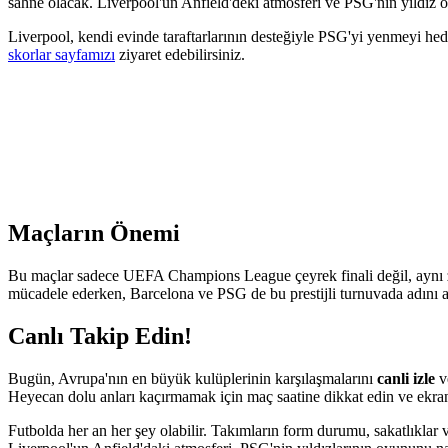
sahne olacak. Liverpool'un Anfield'deki atmosferi ve PSG'nin yıldız o
Liverpool, kendi evinde taraftarlarının desteğiyle PSG'yi yenmeyi he
skorlar sayfamızı
ziyaret edebilirsiniz.
Maçların Önemi
Bu maçlar sadece UEFA Champions League çeyrek finali değil, aynı z
mücadele ederken, Barcelona ve PSG de bu prestijli turnuvada adını alt
Canlı Takip Edin!
Bugün, Avrupa'nın en büyük kulüplerinin karşılaşmalarını
canli izle
ve
Heyecan dolu anları kaçırmamak için maç saatine dikkat edin ve ekra
Futbolda her an her şey olabilir. Takımların form durumu, sakatlıklar 