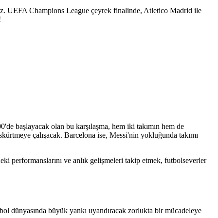
ğız. UEFA Champions League çeyrek finalinde, Atletico Madrid ile
!
00'de başlayacak olan bu karşılaşma, hem iki takımın hem de
püskürtmeye çalışacak. Barcelona ise, Messi'nin yokluğunda takımı
ki performanslarını ve anlık gelişmeleri takip etmek, futbolseverler
futbol dünyasında büyük yankı uyandıracak zorlukta bir mücadeleye