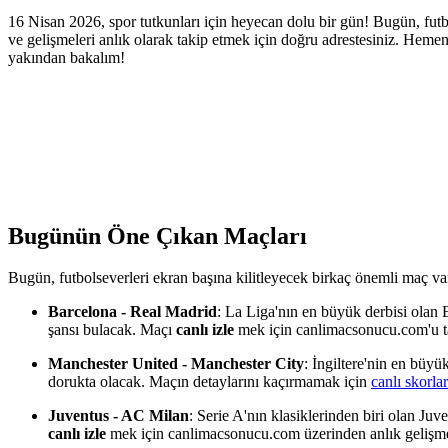
16 Nisan 2026, spor tutkunları için heyecan dolu bir gün! Bugün, fu
ve gelişmeleri anlık olarak takip etmek için doğru adrestesiniz. Hemen
yakından bakalım!
Bugünün Öne Çıkan Maçları
Bugün, futbolseverleri ekran başına kilitleyecek birkaç önemli maç var.
Barcelona - Real Madrid
: La Liga'nın en büyük derbisi olan E
şansı bulacak. Maçı
canlı izle
mek için canlimacsonucu.com'u t
Manchester United - Manchester City
: İngiltere'nin en büyü
dorukta olacak. Maçın detaylarını kaçırmamak için
canlı skorla
Juventus - AC Milan
: Serie A'nın klasiklerinden biri olan Juv
canlı izle
mek için canlimacsonucu.com üzerinden anlık gelişmele