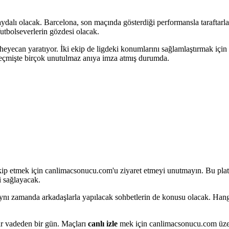
ı olacak. Barcelona, son maçında gösterdiği performansla taraftarlarını
futbolseverlerin gözdesi olacak.
yecan yaratıyor. İki ekip de ligdeki konumlarını sağlamlaştırmak için s
 geçmişte birçok unutulmaz anıya imza atmış durumda.
kip etmek için canlimacsonucu.com'u ziyaret etmeyi unutmayın. Bu platfo
i sağlayacak.
r, aynı zamanda arkadaşlarla yapılacak sohbetlerin de konusu olacak. Ha
ar vadeden bir gün. Maçları
canlı izle
mek için canlimacsonucu.com üzeri