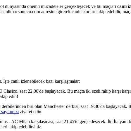
tbol dünyasında önemli mücadeleler gerçekleşecek ve bu maçları
canlı iz
 canlimacsonucu.com adresine girerek canlı skorları takip edebilir, maç 
 İşte canlı izlenebilecek bazı karşılaşmalar:
l Clasico, saat 22:00'de başlayacak. Bu maçta iki ezeli rakip karşı kar
akip edin!
k derbilerinden biri olan Manchester derbisi, saat 19:30'da başlayacak.
r sayfamızı
ziyaret edin.
entus - AC Milan karşılaşması, saat 21:45'te gerçekleşecek. İki İtalyan 
ri takip edebilirsiniz.