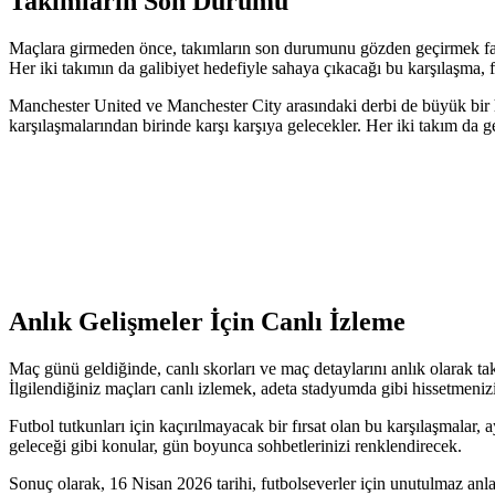
Takımların Son Durumu
Maçlara girmeden önce, takımların son durumunu gözden geçirmek faydal
Her iki takımın da galibiyet hedefiyle sahaya çıkacağı bu karşılaşma, 
Manchester United ve Manchester City arasındaki derbi de büyük bir he
karşılaşmalarından birinde karşı karşıya gelecekler. Her iki takım da
Anlık Gelişmeler İçin Canlı İzleme
Maç günü geldiğinde, canlı skorları ve maç detaylarını anlık olarak ta
İlgilendiğiniz maçları canlı izlemek, adeta stadyumda gibi hissetmeniz
Futbol tutkunları için kaçırılmayacak bir fırsat olan bu karşılaşmala
geleceği gibi konular, gün boyunca sohbetlerinizi renklendirecek.
Sonuç olarak, 16 Nisan 2026 tarihi, futbolseverler için unutulmaz anl