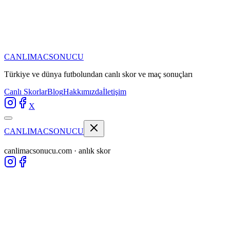
CANLIMAC
SONUCU
Türkiye ve dünya futbolundan
canlı skor ve maç sonuçları
Canlı Skorlar
Blog
Hakkımızda
İletişim
X
CANLIMAC
SONUCU
canlimacsonucu.com · anlık skor