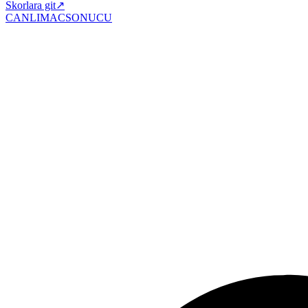
Skorlara git
↗
CANLIMAC
SONUCU