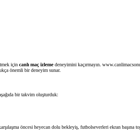
etmek için
canlı maç izleme
deneyimini kaçırmayın. www.canlimacsonucu.
ldukça önemli bir deneyim sunar.
şağıda bir takvim oluşturduk:
 karşılaşma öncesi heyecan dolu bekleyiş, futbolseverleri ekran başına to