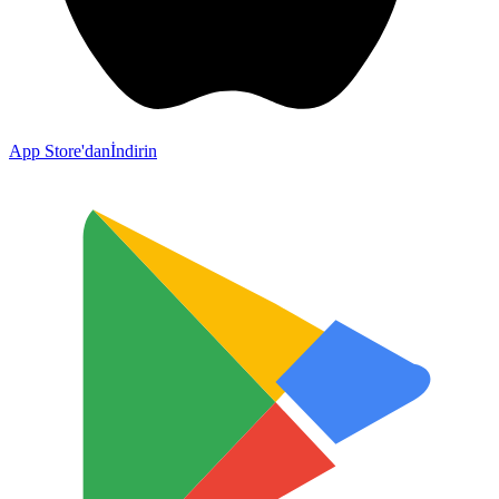
App Store'dan
İndirin