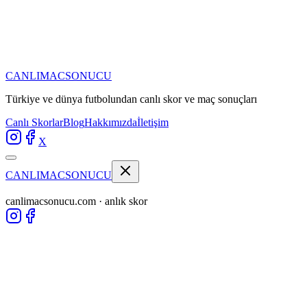
CANLIMAC
SONUCU
Türkiye ve dünya futbolundan
canlı skor ve maç sonuçları
Canlı Skorlar
Blog
Hakkımızda
İletişim
X
CANLIMAC
SONUCU
canlimacsonucu.com · anlık skor