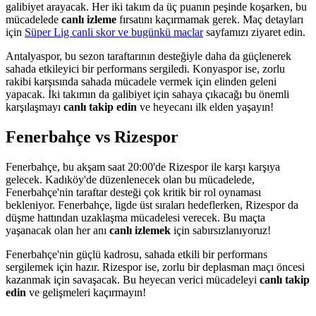
galibiyet arayacak. Her iki takım da üç puanın peşinde koşarken, bu
mücadelede
canlı izleme
fırsatını kaçırmamak gerek. Maç detayları
için
Süper Lig canli skor ve bugünkü maclar
sayfamızı ziyaret edin.
Antalyaspor, bu sezon taraftarının desteğiyle daha da güçlenerek
sahada etkileyici bir performans sergiledi. Konyaspor ise, zorlu
rakibi karşısında sahada mücadele vermek için elinden geleni
yapacak. İki takımın da galibiyet için sahaya çıkacağı bu önemli
karşılaşmayı
canlı takip edin
ve heyecanı ilk elden yaşayın!
Fenerbahçe vs Rizespor
Fenerbahçe, bu akşam saat 20:00'de Rizespor ile karşı karşıya
gelecek. Kadıköy'de düzenlenecek olan bu mücadelede,
Fenerbahçe'nin taraftar desteği çok kritik bir rol oynaması
bekleniyor. Fenerbahçe, ligde üst sıraları hedeflerken, Rizespor da
düşme hattından uzaklaşma mücadelesi verecek. Bu maçta
yaşanacak olan her anı
canlı izlemek
için sabırsızlanıyoruz!
Fenerbahçe'nin güçlü kadrosu, sahada etkili bir performans
sergilemek için hazır. Rizespor ise, zorlu bir deplasman maçı öncesi
kazanmak için savaşacak. Bu heyecan verici mücadeleyi
canlı takip
edin
ve gelişmeleri kaçırmayın!