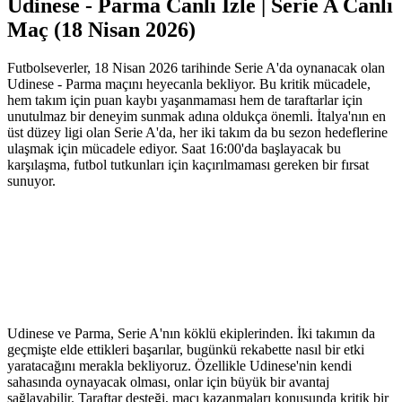
Udinese - Parma Canlı İzle | Serie A Canlı
Maç (18 Nisan 2026)
Futbolseverler, 18 Nisan 2026 tarihinde Serie A'da oynanacak olan
Udinese - Parma maçını heyecanla bekliyor. Bu kritik mücadele,
hem takım için puan kaybı yaşanmaması hem de taraftarlar için
unutulmaz bir deneyim sunmak adına oldukça önemli. İtalya'nın en
üst düzey ligi olan Serie A'da, her iki takım da bu sezon hedeflerine
ulaşmak için mücadele ediyor. Saat 16:00'da başlayacak bu
karşılaşma, futbol tutkunları için kaçırılmaması gereken bir fırsat
sunuyor.
Udinese ve Parma, Serie A'nın köklü ekiplerinden. İki takımın da
geçmişte elde ettikleri başarılar, bugünkü rekabette nasıl bir etki
yaratacağını merakla bekliyoruz. Özellikle Udinese'nin kendi
sahasında oynayacak olması, onlar için büyük bir avantaj
sağlayabilir. Taraftar desteği, maçı kazanmaları konusunda kritik bir