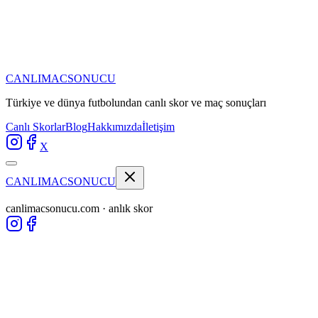
CANLIMAC
SONUCU
Türkiye ve dünya futbolundan
canlı skor ve maç sonuçları
Canlı Skorlar
Blog
Hakkımızda
İletişim
X
CANLIMAC
SONUCU
canlimacsonucu.com · anlık skor