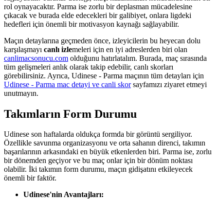
rol oynayacaktır. Parma ise zorlu bir deplasman mücadelesine
çıkacak ve burada elde edecekleri bir galibiyet, onlara ligdeki
hedefleri için önemli bir motivasyon kaynağı sağlayabilir.
Maçın detaylarına geçmeden önce, izleyicilerin bu heyecan dolu
karşılaşmayı
canlı izle
meleri için en iyi adreslerden biri olan
canlimacsonucu.com
olduğunu hatırlatalım. Burada, maç sırasında
tüm gelişmeleri anlık olarak takip edebilir, canlı skorları
görebilirsiniz. Ayrıca, Udinese - Parma maçının tüm detayları için
Udinese - Parma mac detayi ve canli skor
sayfamızı ziyaret etmeyi
unutmayın.
Takımların Form Durumu
Udinese son haftalarda oldukça formda bir görüntü sergiliyor.
Özellikle savunma organizasyonu ve orta sahanın direnci, takımın
başarılarının arkasındaki en büyük etkenlerden biri. Parma ise, zorlu
bir dönemden geçiyor ve bu maç onlar için bir dönüm noktası
olabilir. İki takımın form durumu, maçın gidişatını etkileyecek
önemli bir faktör.
Udinese'nin Avantajları: