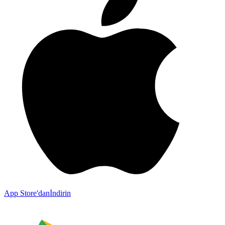
App Store'dan
İndirin