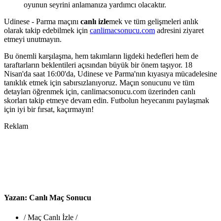
oyunun seyrini anlamanıza yardımcı olacaktır.
Udinese - Parma maçını
canlı izle
mek ve tüm gelişmeleri anlık
olarak takip edebilmek için
canlimacsonucu.com
adresini ziyaret
etmeyi unutmayın.
Bu önemli karşılaşma, hem takımların ligdeki hedefleri hem de
taraftarların beklentileri açısından büyük bir önem taşıyor. 18
Nisan'da saat 16:00'da, Udinese ve Parma'nın kıyasıya mücadelesine
tanıklık etmek için sabırsızlanıyoruz. Maçın sonucunu ve tüm
detayları öğrenmek için, canlimacsonucu.com üzerinden canlı
skorları takip etmeye devam edin. Futbolun heyecanını paylaşmak
için iyi bir fırsat, kaçırmayın!
Reklam
Yazan:
Canlı Maç Sonucu
/
Maç Canlı İzle
/