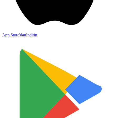
App Store'dan
İndirin