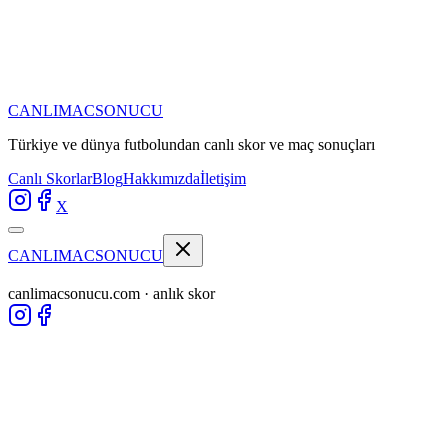
CANLIMAC
SONUCU
Türkiye ve dünya futbolundan
canlı skor ve maç sonuçları
Canlı Skorlar
Blog
Hakkımızda
İletişim
X
CANLIMAC
SONUCU
canlimacsonucu.com · anlık skor