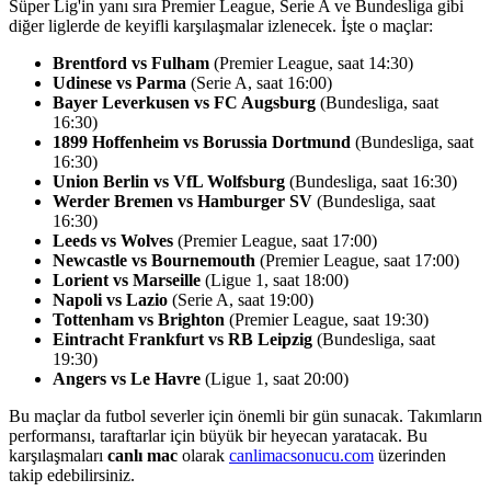
Süper Lig'in yanı sıra Premier League, Serie A ve Bundesliga gibi
diğer liglerde de keyifli karşılaşmalar izlenecek. İşte o maçlar:
Brentford vs Fulham
(Premier League, saat 14:30)
Udinese vs Parma
(Serie A, saat 16:00)
Bayer Leverkusen vs FC Augsburg
(Bundesliga, saat
16:30)
1899 Hoffenheim vs Borussia Dortmund
(Bundesliga, saat
16:30)
Union Berlin vs VfL Wolfsburg
(Bundesliga, saat 16:30)
Werder Bremen vs Hamburger SV
(Bundesliga, saat
16:30)
Leeds vs Wolves
(Premier League, saat 17:00)
Newcastle vs Bournemouth
(Premier League, saat 17:00)
Lorient vs Marseille
(Ligue 1, saat 18:00)
Napoli vs Lazio
(Serie A, saat 19:00)
Tottenham vs Brighton
(Premier League, saat 19:30)
Eintracht Frankfurt vs RB Leipzig
(Bundesliga, saat
19:30)
Angers vs Le Havre
(Ligue 1, saat 20:00)
Bu maçlar da futbol severler için önemli bir gün sunacak. Takımların
performansı, taraftarlar için büyük bir heyecan yaratacak. Bu
karşılaşmaları
canlı mac
olarak
canlimacsonucu.com
üzerinden
takip edebilirsiniz.