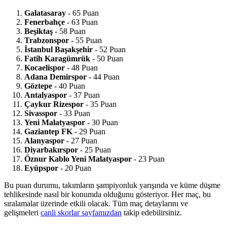
Galatasaray
- 65 Puan
Fenerbahçe
- 63 Puan
Beşiktaş
- 58 Puan
Trabzonspor
- 55 Puan
İstanbul Başakşehir
- 52 Puan
Fatih Karagümrük
- 50 Puan
Kocaelispor
- 48 Puan
Adana Demirspor
- 44 Puan
Göztepe
- 40 Puan
Antalyaspor
- 37 Puan
Çaykur Rizespor
- 35 Puan
Sivasspor
- 33 Puan
Yeni Malatyaspor
- 30 Puan
Gaziantep FK
- 29 Puan
Alanyaspor
- 27 Puan
Diyarbakırspor
- 25 Puan
Öznur Kablo Yeni Malatyaspor
- 23 Puan
Eyüpspor
- 20 Puan
Bu puan durumu, takımların şampiyonluk yarışında ve küme düşme
tehlikesinde nasıl bir konumda olduğunu gösteriyor. Her maç, bu
sıralamalar üzerinde etkili olacak. Tüm maç detaylarını ve
gelişmeleri
canli skorlar sayfamızdan
takip edebilirsiniz.