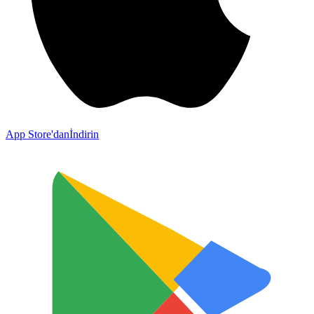
App Store'dan
İndirin