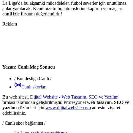
La Liga'da bu akşamki mücadeleler, futbol severler için unutulmaz
anlar yaratacak. Kendinizi futbol atmosferine kaptırın ve maçları
canli izle
fırsatını değerlendirin!
Reklam
Yazan:
Canlı Maç Sonucu
/
Bundesliga Canlı
/
Canlı skorlar
Bu web sitesi,
Dijital Website - Web Tasarım, SEO ve Yazılım
firması tarafından geliştirilmiştir. Profesyonel
web tasarım
,
SEO
ve
yazılım
çözümleri için
www.dijitalwebsite.com
adresini ziyaret
edebilirsiniz.
/ Canlı skor bağlantısı /