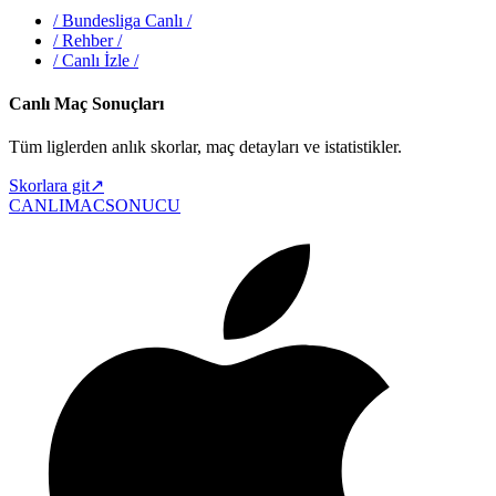
/
Bundesliga Canlı
/
/
Rehber
/
/
Canlı İzle
/
Canlı Maç Sonuçları
Tüm liglerden anlık skorlar, maç detayları ve istatistikler.
Skorlara git
↗
CANLIMAC
SONUCU