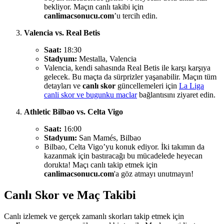
bekliyor. Maçın canlı takibi için
canlimacsonucu.com
’u tercih edin.
Valencia vs. Real Betis
Saat:
18:30
Stadyum:
Mestalla, Valencia
Valencia, kendi sahasında Real Betis ile karşı karşıya
gelecek. Bu maçta da sürprizler yaşanabilir. Maçın tüm
detayları ve
canlı skor
güncellemeleri için
La Liga
canli skor ve bugunku maclar
bağlantısını ziyaret edin.
Athletic Bilbao vs. Celta Vigo
Saat:
16:00
Stadyum:
San Mamés, Bilbao
Bilbao, Celta Vigo’yu konuk ediyor. İki takımın da
kazanmak için bastıracağı bu mücadelede heyecan
dorukta! Maçı canlı takip etmek için
canlimacsonucu.com
'a göz atmayı unutmayın!
Canlı Skor ve Maç Takibi
Canlı izlemek ve gerçek zamanlı skorları takip etmek için