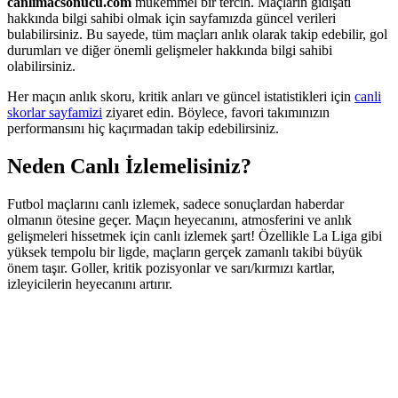
canlimacsonucu.com
mükemmel bir tercih. Maçların gidişatı
hakkında bilgi sahibi olmak için sayfamızda güncel verileri
bulabilirsiniz. Bu sayede, tüm maçları anlık olarak takip edebilir, gol
durumları ve diğer önemli gelişmeler hakkında bilgi sahibi
olabilirsiniz.
Her maçın anlık skoru, kritik anları ve güncel istatistikleri için
canli
skorlar sayfamizi
ziyaret edin. Böylece, favori takımınızın
performansını hiç kaçırmadan takip edebilirsiniz.
Neden Canlı İzlemelisiniz?
Futbol maçlarını canlı izlemek, sadece sonuçlardan haberdar
olmanın ötesine geçer. Maçın heyecanını, atmosferini ve anlık
gelişmeleri hissetmek için canlı izlemek şart! Özellikle La Liga gibi
yüksek tempolu bir ligde, maçların gerçek zamanlı takibi büyük
önem taşır. Goller, kritik pozisyonlar ve sarı/kırmızı kartlar,
izleyicilerin heyecanını artırır.