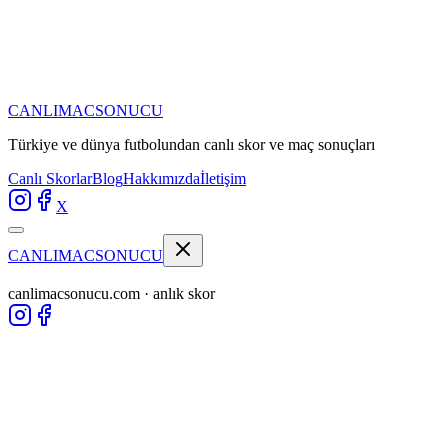
CANLIMAC
SONUCU
Türkiye ve dünya futbolundan
canlı skor ve maç sonuçları
Canlı Skorlar
Blog
Hakkımızda
İletişim
X
CANLIMAC
SONUCU
canlimacsonucu.com · anlık skor