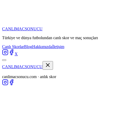
CANLIMAC
SONUCU
Türkiye ve dünya futbolundan
canlı skor ve maç sonuçları
Canlı Skorlar
Blog
Hakkımızda
İletişim
X
CANLIMAC
SONUCU
canlimacsonucu.com · anlık skor