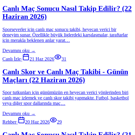
Canlı Maç Sonucu Nasıl Takip Edilir? (22
Haziran 2026)
Sporseverler için canlı maç sonucu takibi, heyecan verici bir
deneyim sunar. Özellikle büyük liglerdeki karşılaşmalar, taraftarlar
için merakla beklenen anlar yarat…
Devamını oku →
Canlı İzle
·
21 Haz 2026
31
Canlı Skor ve Canlı Maç Takibi - Günün
Maçları (22 Haziran 2026)
Spor tutkunları için günümüzün en heyecan verici yönlerinden biri
canlı maç izlemek ve canlı skor takibi yapmaktır. Futbol, basketbol
veya diğer spor dallarında maç…
Devamını oku →
Rehber
·
20 Haz 2026
29
Canlı Maç Sonucu Nasıl Takip Edilir? (21