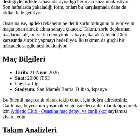
desteğiyle birlikte sahasında oynadığı her maçı kazanmak istiyor.
Son haftalarda yakaladığı form, onları bu karşılaşmada daha da
iddialı hale getiriyor.
Osasuna ise, ligdeki rekabetin ne denli zorlu olduğunu biliyor ve bu
maçta puan almak adına sahaya çıkacak. Takım, zorlu deplasman
maçlarına alışkın ve bu deneyimle sahaya çıkarak Athletic Club
karşısında sürpriz yapmayı hedefliyor. İki takımın da güçlü bir
mücadele sergilemesi bekleniyor.
Maç Bilgileri
Tarih:
21 Nisan 2026
Saat:
20:00 (TSİ)
Lig:
La Liga
Stadyum:
San Mamés Barria, Bilbao, İspanya
Bu önemli maçı canlı olarak takip etmek için doğru adrestesiniz.
Canlı maç heyecanını yaşamak ve gelişmeleri anlık olarak öğrenmek
için
Athletic Club - Osasuna mac detayi ve canli skor
sayfamızı
ziyaret edin.
Takım Analizleri