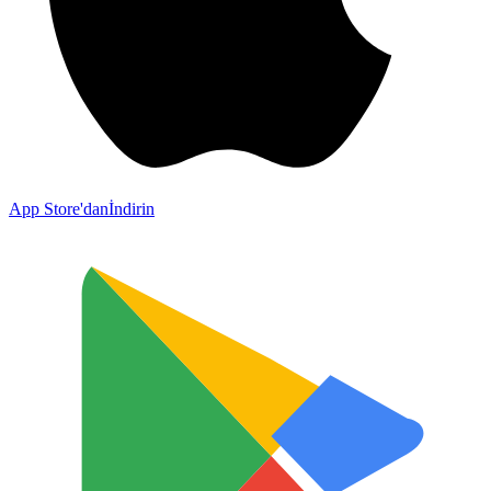
App Store'dan
İndirin