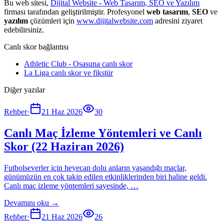
Bu web sitesi,
Dijital Website - Web Tasarım, SEO ve Yazılım
firması tarafından geliştirilmiştir. Profesyonel
web tasarım
,
SEO
ve
yazılım
çözümleri için
www.dijitalwebsite.com
adresini ziyaret
edebilirsiniz.
Canlı skor bağlantısı
Athletic Club - Osasuna canlı skor
La Liga canlı skor ve fikstür
Diğer yazılar
Rehber
·
21 Haz 2026
30
Canlı Maç İzleme Yöntemleri ve Canlı
Skor (22 Haziran 2026)
Futbolseverler için heyecan dolu anların yaşandığı maçlar,
günümüzün en çok takip edilen etkinliklerinden biri haline geldi.
Canlı maç izleme yöntemleri sayesinde, …
Devamını oku →
Rehber
·
21 Haz 2026
26