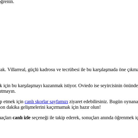
öğrenin.
k. Villarreal, güçlü kadrosu ve tecrübesi ile bu karşılaşmada öne çıkma
k için bu karşılaşmayı kazanmak istiyor. Oviedo ise seyircisinin önünd
utmayın.
ip etmek için
canlı skorlar sayfamızı
ziyaret edebilirsiniz. Bugün oynana
 son dakika gelişmelerini kaçırmamak için hazır olun!
maçları
canlı izle
seçeneği ile takip ederek, sonuçları anında öğrenmek i