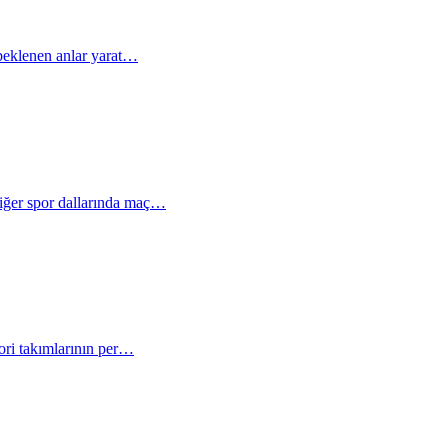
a beklenen anlar yarat…
diğer spor dallarında maç…
vori takımlarının per…