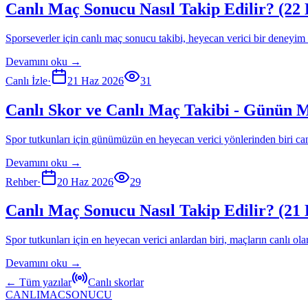
Canlı Maç Sonucu Nasıl Takip Edilir? (22
Sporseverler için canlı maç sonucu takibi, heyecan verici bir deneyim 
Devamını oku →
Canlı İzle
·
21 Haz 2026
31
Canlı Skor ve Canlı Maç Takibi - Günün M
Spor tutkunları için günümüzün en heyecan verici yönlerinden biri ca
Devamını oku →
Rehber
·
20 Haz 2026
29
Canlı Maç Sonucu Nasıl Takip Edilir? (21
Spor tutkunları için en heyecan verici anlardan biri, maçların canlı ol
Devamını oku →
← Tüm yazılar
Canlı skorlar
CANLIMAC
SONUCU