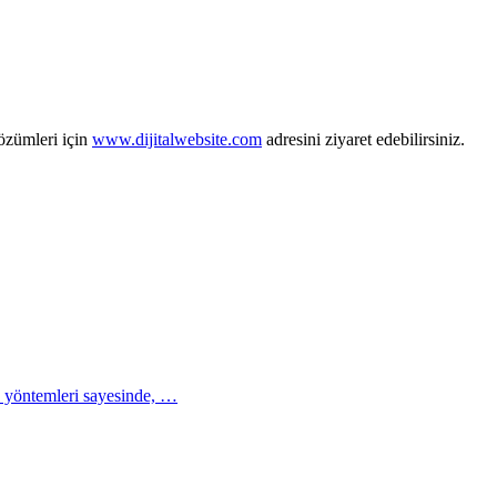
zümleri için
www.dijitalwebsite.com
adresini ziyaret edebilirsiniz.
me yöntemleri sayesinde, …