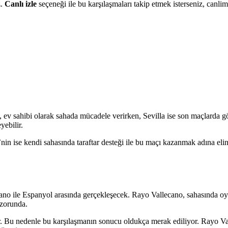
z.
Canlı izle
seçeneği ile bu karşılaşmaları takip etmek isterseniz, canli
 ev sahibi olarak sahada mücadele verirken, Sevilla ise son maçlarda gö
yebilir.
e’nin ise kendi sahasında taraftar desteği ile bu maçı kazanmak adına e
cano ile Espanyol arasında gerçekleşecek. Rayo Vallecano, sahasında o
 zorunda.
yor. Bu nedenle bu karşılaşmanın sonucu oldukça merak ediliyor. Rayo V