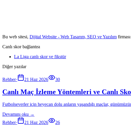
Bu web sitesi,
Dijital Website - Web Tasarım, SEO ve Yazılım
firması
Canlı skor bağlantısı
La Liga canlı skor ve fikstür
Diğer yazılar
Rehber
·
21 Haz 2026
30
Canlı Maç İzleme Yöntemleri ve Canlı Sko
Futbolseverler için heyecan dolu anların yaşandığı maçlar, günümüzün 
Devamını oku →
Rehber
·
21 Haz 2026
26