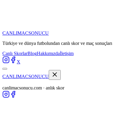
CANLIMAC
SONUCU
Türkiye ve dünya futbolundan
canlı skor ve maç sonuçları
Canlı Skorlar
Blog
Hakkımızda
İletişim
X
CANLIMAC
SONUCU
canlimacsonucu.com · anlık skor