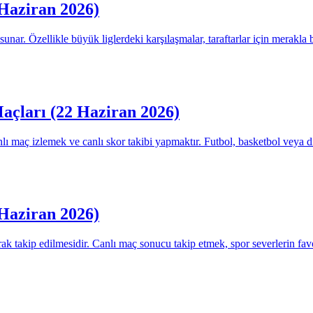
 Haziran 2026)
sunar. Özellikle büyük liglerdeki karşılaşmalar, taraftarlar için merakl
açları (22 Haziran 2026)
nlı maç izlemek ve canlı skor takibi yapmaktır. Futbol, basketbol veya 
 Haziran 2026)
arak takip edilmesidir. Canlı maç sonucu takip etmek, spor severlerin fa