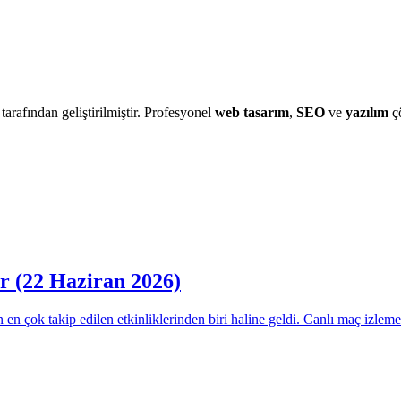
 tarafından geliştirilmiştir. Profesyonel
web tasarım
,
SEO
ve
yazılım
çö
r (22 Haziran 2026)
en çok takip edilen etkinliklerinden biri haline geldi. Canlı maç izle