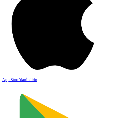
App Store'dan
İndirin