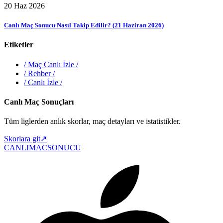
20 Haz 2026
Canlı Maç Sonucu Nasıl Takip Edilir? (21 Haziran 2026)
Etiketler
/
Maç Canlı İzle
/
/
Rehber
/
/
Canlı İzle
/
Canlı Maç Sonuçları
Tüm liglerden anlık skorlar, maç detayları ve istatistikler.
Skorlara git
↗
CANLIMAC
SONUCU