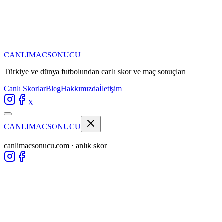
CANLIMAC
SONUCU
Türkiye ve dünya futbolundan
canlı skor ve maç sonuçları
Canlı Skorlar
Blog
Hakkımızda
İletişim
X
CANLIMAC
SONUCU
canlimacsonucu.com · anlık skor