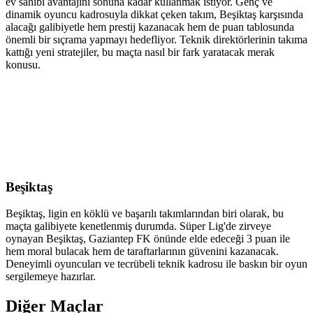
ev sahibi avantajını sonuna kadar kullanmak istiyor. Genç ve
dinamik oyuncu kadrosuyla dikkat çeken takım, Beşiktaş karşısında
alacağı galibiyetle hem prestij kazanacak hem de puan tablosunda
önemli bir sıçrama yapmayı hedefliyor. Teknik direktörlerinin takıma
kattığı yeni stratejiler, bu maçta nasıl bir fark yaratacak merak
konusu.
Beşiktaş
Beşiktaş, ligin en köklü ve başarılı takımlarından biri olarak, bu
maçta galibiyete kenetlenmiş durumda. Süper Lig'de zirveye
oynayan Beşiktaş, Gaziantep FK önünde elde edeceği 3 puan ile
hem moral bulacak hem de taraftarlarının güvenini kazanacak.
Deneyimli oyuncuları ve tecrübeli teknik kadrosu ile baskın bir oyun
sergilemeye hazırlar.
Diğer Maçlar