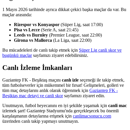
1 Mayıs 2026 tarihinde ayrıca dikkat çekici başka maçlar da var. Bu
maçlar arasında:
Rizespor vs Konyaspor
(Süper Lig, saat 17:00)
Pisa vs Lecce
(Serie A, saat 21:45)
Leeds vs Burnley
(Premier League, saat 22:00)
Girona vs Mallorca
(La Liga, saat 22:00)
Bu mücadeleleri de canlı takip etmek için
Süper Lig canli skor ve
bugünkü maçlar
sayfamızı ziyaret edebilirsiniz.
Canlı İzleme İmkanları
Gaziantep FK - Beşiktaş maçını
canlı izle
seçeneği ile takip etmek,
tüm futbolseverler için mükemmel bir fırsat! Gelişmeleri, golleri ve
tüm maç detaylarını anlık olarak öğrenmek için
Gaziantep FK -
Beşiktaş mac detayi ve canli skor
sayfamızı ziyaret edin.
Unutmayın, futbol heyecanını en iyi şekilde yaşamak için
canli mac
izlemek şart! Gaziantep Stadyumu'nda gerçekleşecek bu önemli
karşılaşmanın detaylarına erişmek için
canlimacsonucu.com
üzerinden canlı takip yapmayı unutmayın.