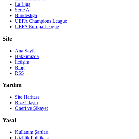
La Liga
Serie A
Bundesliga
UEFA Champions League
UEFA Europa League
Site
Ana Sayfa
Hakkımızda
İletişim
Blog
RSS
Yardım
Site Haritası
Bize Ulaşın
Öneri ve Şikayet
Yasal
Kullanım Şartları
Gizlilik Politikası