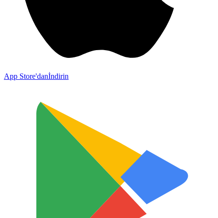
App Store'dan
İndirin