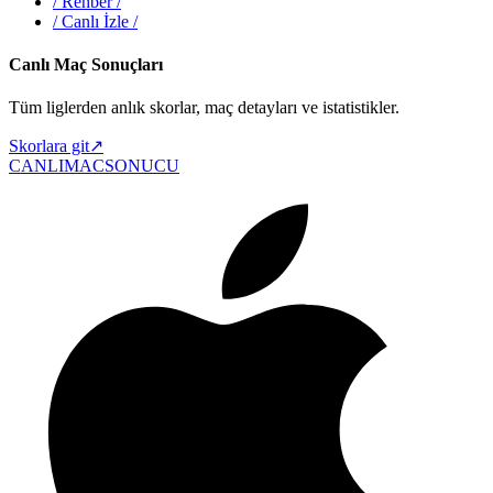
/
Rehber
/
/
Canlı İzle
/
Canlı Maç Sonuçları
Tüm liglerden anlık skorlar, maç detayları ve istatistikler.
Skorlara git
↗
CANLIMAC
SONUCU