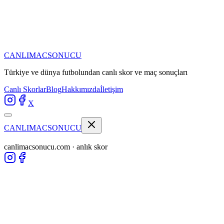
CANLIMAC
SONUCU
Türkiye ve dünya futbolundan
canlı skor ve maç sonuçları
Canlı Skorlar
Blog
Hakkımızda
İletişim
X
CANLIMAC
SONUCU
canlimacsonucu.com · anlık skor