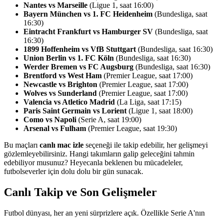
Nantes vs Marseille
(Ligue 1, saat 16:00)
Bayern München vs 1. FC Heidenheim
(Bundesliga, saat
16:30)
Eintracht Frankfurt vs Hamburger SV
(Bundesliga, saat
16:30)
1899 Hoffenheim vs VfB Stuttgart
(Bundesliga, saat 16:30)
Union Berlin vs 1. FC Köln
(Bundesliga, saat 16:30)
Werder Bremen vs FC Augsburg
(Bundesliga, saat 16:30)
Brentford vs West Ham
(Premier League, saat 17:00)
Newcastle vs Brighton
(Premier League, saat 17:00)
Wolves vs Sunderland
(Premier League, saat 17:00)
Valencia vs Atletico Madrid
(La Liga, saat 17:15)
Paris Saint Germain vs Lorient
(Ligue 1, saat 18:00)
Como vs Napoli
(Serie A, saat 19:00)
Arsenal vs Fulham
(Premier League, saat 19:30)
Bu maçları
canlı mac izle
seçeneği ile takip edebilir, her gelişmeyi
gözlemleyebilirsiniz. Hangi takımların galip geleceğini tahmin
edebiliyor musunuz? Heyecanla beklenen bu mücadeleler,
futbolseverler için dolu dolu bir gün sunacak.
Canlı Takip ve Son Gelişmeler
Futbol dünyası, her an yeni sürprizlere açık. Özellikle Serie A'nın