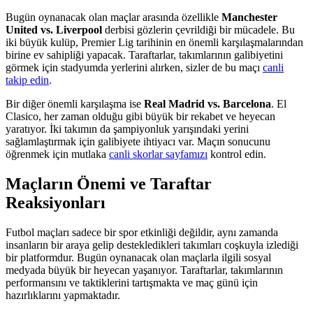
Bugün oynanacak olan maçlar arasında özellikle
Manchester
United vs. Liverpool
derbisi gözlerin çevrildiği bir mücadele. Bu
iki büyük kulüp, Premier Lig tarihinin en önemli karşılaşmalarından
birine ev sahipliği yapacak. Taraftarlar, takımlarının galibiyetini
görmek için stadyumda yerlerini alırken, sizler de bu maçı
canli
takip edin
.
Bir diğer önemli karşılaşma ise
Real Madrid vs. Barcelona
. El
Clasico, her zaman olduğu gibi büyük bir rekabet ve heyecan
yaratıyor. İki takımın da şampiyonluk yarışındaki yerini
sağlamlaştırmak için galibiyete ihtiyacı var. Maçın sonucunu
öğrenmek için mutlaka
canli skorlar sayfamızı
kontrol edin.
Maçların Önemi ve Taraftar
Reaksiyonları
Futbol maçları sadece bir spor etkinliği değildir, aynı zamanda
insanların bir araya gelip destekledikleri takımları coşkuyla izlediği
bir platformdur. Bugün oynanacak olan maçlarla ilgili sosyal
medyada büyük bir heyecan yaşanıyor. Taraftarlar, takımlarının
performansını ve taktiklerini tartışmakta ve maç günü için
hazırlıklarını yapmaktadır.