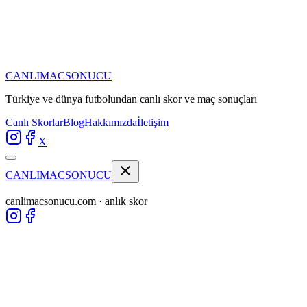
CANLIMAC
SONUCU
Türkiye ve dünya futbolundan
canlı skor ve maç sonuçları
Canlı Skorlar
Blog
Hakkımızda
İletişim
X
CANLIMAC
SONUCU
canlimacsonucu.com · anlık skor