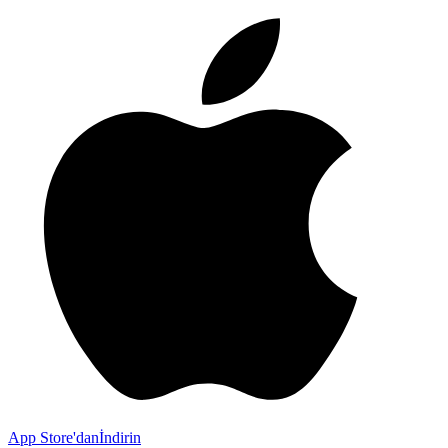
App Store'dan
İndirin