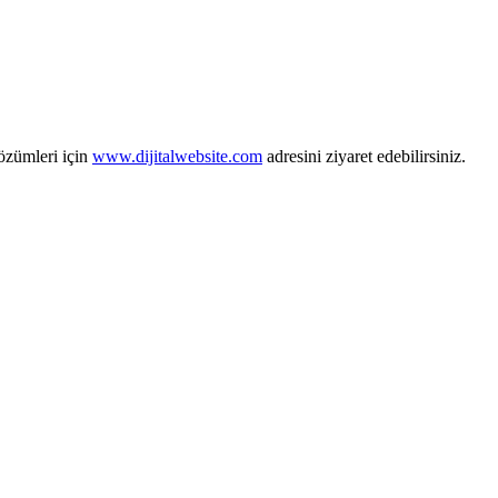
zümleri için
www.dijitalwebsite.com
adresini ziyaret edebilirsiniz.