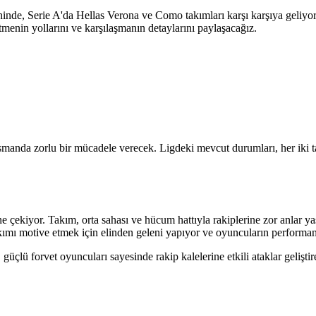
inde, Serie A'da Hellas Verona ve Como takımları karşı karşıya geliyor.
tmenin yollarını ve karşılaşmanın detaylarını paylaşacağız.
smanda zorlu bir mücadele verecek. Ligdeki mevcut durumları, her iki ta
ne çekiyor. Takım, orta sahası ve hücum hattıyla rakiplerine zor anlar y
takımı motive etmek için elinden geleni yapıyor ve oyuncuların performan
çlü forvet oyuncuları sayesinde rakip kalelerine etkili ataklar geliştir