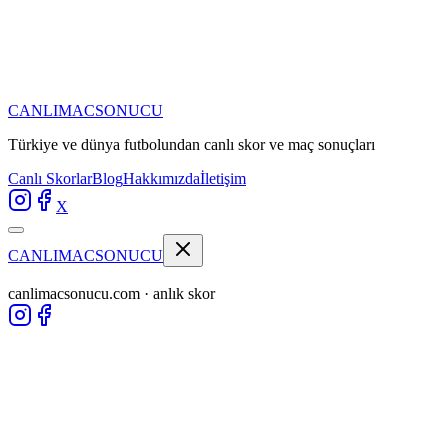
CANLIMAC
SONUCU
Türkiye ve dünya futbolundan
canlı skor ve maç sonuçları
Canlı Skorlar
Blog
Hakkımızda
İletişim
X
CANLIMAC
SONUCU
canlimacsonucu.com · anlık skor