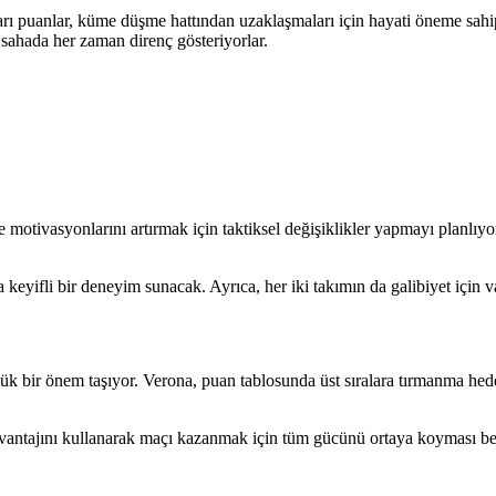
 puanlar, küme düşme hattından uzaklaşmaları için hayati öneme sahip. 
a sahada her zaman direnç gösteriyorlar.
motivasyonlarını artırmak için taktiksel değişiklikler yapmayı planlıyo
a keyifli bir deneyim sunacak. Ayrıca, her iki takımın da galibiyet içi
ük bir önem taşıyor. Verona, puan tablosunda üst sıralara tırmanma he
avantajını kullanarak maçı kazanmak için tüm gücünü ortaya koyması b