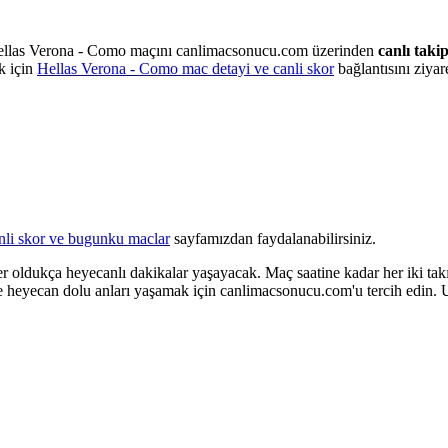
Hellas Verona - Como maçını canlimacsonucu.com üzerinden
canlı takip
k için
Hellas Verona - Como mac detayi ve canli skor
bağlantısını ziyare
nli skor ve bugunku maclar
sayfamızdan faydalanabilirsiniz.
 oldukça heyecanlı dakikalar yaşayacak. Maç saatine kadar her iki takı
ve heyecan dolu anları yaşamak için canlimacsonucu.com'u tercih edin.