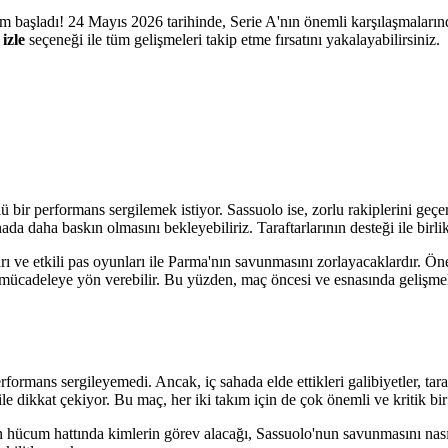
yım başladı! 24 Mayıs 2026 tarihinde, Serie A'nın önemli karşılaşmalarınd
 izle
seçeneği ile tüm gelişmeleri takip etme fırsatını yakalayabilirsiniz.
 bir performans sergilemek istiyor. Sassuolo ise, zorlu rakiplerini geçe
ada daha baskın olmasını bekleyebiliriz. Taraftarlarının desteği ile birl
arı ve etkili pas oyunları ile Parma'nın savunmasını zorlayacaklardır. Ö
de mücadeleye yön verebilir. Bu yüzden, maç öncesi ve esnasında gelişme
rformans sergileyemedi. Ancak, iç sahada elde ettikleri galibiyetler, tara
ç ile dikkat çekiyor. Bu maç, her iki takım için de çok önemli ve kritik b
n hücum hattında kimlerin görev alacağı, Sassuolo'nun savunmasını nasıl