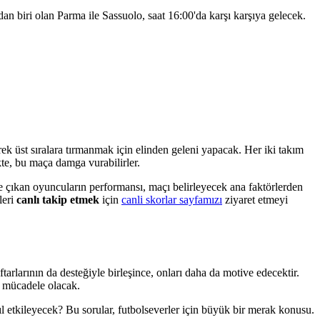
an biri olan Parma ile Sassuolo, saat 16:00'da karşı karşıya gelecek.
rek üst sıralara tırmanmak için elinden geleni yapacak. Her iki takım
ikte, bu maça damga vurabilirler.
ne çıkan oyuncuların performansı, maçı belirleyecek ana faktörlerden
leri
canlı takip etmek
için
canli skorlar sayfamızı
ziyaret etmeyi
ftarlarının da desteğiyle birleşince, onları daha da motive edecektir.
ir mücadele olacak.
 etkileyecek? Bu sorular, futbolseverler için büyük bir merak konusu.