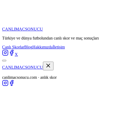
CANLIMAC
SONUCU
Türkiye ve dünya futbolundan
canlı skor ve maç sonuçları
Canlı Skorlar
Blog
Hakkımızda
İletişim
X
CANLIMAC
SONUCU
canlimacsonucu.com · anlık skor