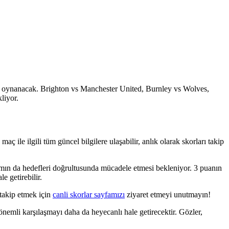
a oynanacak. Brighton vs Manchester United, Burnley vs Wolves,
liyor.
maç ile ilgili tüm güncel bilgilere ulaşabilir, anlık olarak skorları takip
ımın da hedefleri doğrultusunda mücadele etmesi bekleniyor. 3 puanın
e getirebilir.
 takip etmek için
canli skorlar sayfamızı
ziyaret etmeyi unutmayın!
önemli karşılaşmayı daha da heyecanlı hale getirecektir. Gözler,