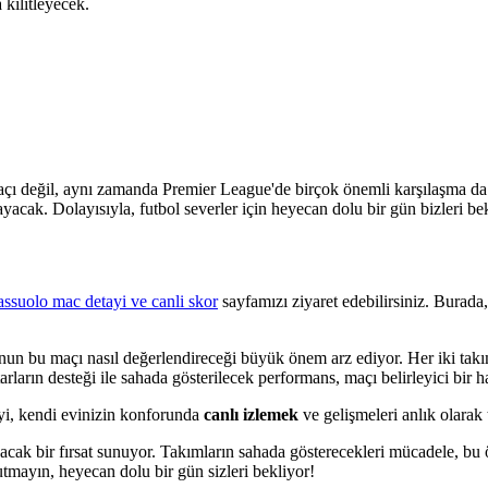
a kilitleyecek.
açı değil, aynı zamanda Premier League'de birçok önemli karşılaşma d
yacak. Dolayısıyla, futbol severler için heyecan dolu bir gün bizleri bek
ssuolo mac detayi ve canli skor
sayfamızı ziyaret edebilirsiniz. Burada, 
o'nun bu maçı nasıl değerlendireceği büyük önem arz ediyor. Her iki tak
ların desteği ile sahada gösterilecek performans, maçı belirleyici bir hal
yi, kendi evinizin konforunda
canlı izlemek
ve gelişmeleri anlık olarak
acak bir fırsat sunuyor. Takımların sahada gösterecekleri mücadele, bu 
tmayın, heyecan dolu bir gün sizleri bekliyor!