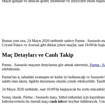
Maçın gidişatı ve atılacak goller, taraftarları ve izleyicileri ekran başın
Bunun yanı sıra, 24 Mayıs 2026 tarihinde sadece Parma - Sassuolo m
Crystal Palace vs Arsenal gibi dikkat çeken maçlar, saat 18:00'de başla
Maç Detayları ve Canlı Takip
Parma - Sassuolo maçının detaylarına göz atmak isterseniz,
Parma - Sa
edebilirsiniz.
Parma'nın iç sahadaki avantajını ne kadar iyi kullanacağı ve Sassuol
sahibi olan takım, ligdeki durumunu olumlu yönde etkileyebilir. Taraftar
24 Mayıs 2026 tarihinde, saat 16:00'da başlayacak bu zorlu mücadele
Sonuç olarak, Parma - Sassuolo maçı, futbol tutkunları için kaçırılmay
futbolseverlerin bu önemli maçı
canlı izle
me keyfine kilitlenecek. Unu