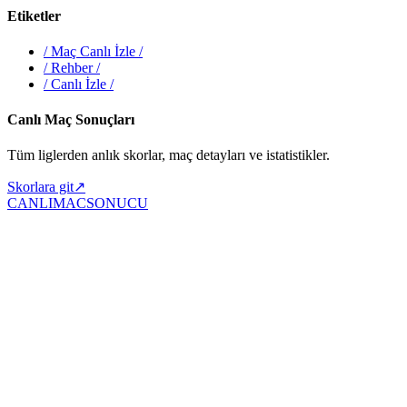
Etiketler
/
Maç Canlı İzle
/
/
Rehber
/
/
Canlı İzle
/
Canlı Maç Sonuçları
Tüm liglerden anlık skorlar, maç detayları ve istatistikler.
Skorlara git
↗
CANLIMAC
SONUCU