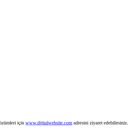
zümleri için
www.dijitalwebsite.com
adresini ziyaret edebilirsiniz.