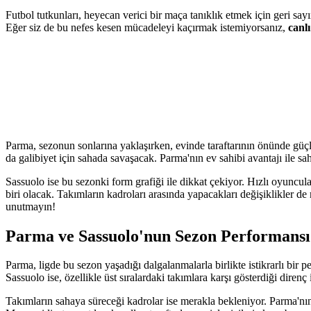
Futbol tutkunları, heyecan verici bir maça tanıklık etmek için geri sa
Eğer siz de bu nefes kesen mücadeleyi kaçırmak istemiyorsanız,
canlı
Parma, sezonun sonlarına yaklaşırken, evinde taraftarının önünde güçlü
da galibiyet için sahada savaşacak. Parma'nın ev sahibi avantajı ile sah
Sassuolo ise bu sezonki form grafiği ile dikkat çekiyor. Hızlı oyuncul
biri olacak. Takımların kadroları arasında yapacakları değişiklikler 
unutmayın!
Parma ve Sassuolo'nun Sezon Performansı
Parma, ligde bu sezon yaşadığı dalgalanmalarla birlikte istikrarlı bir pe
Sassuolo ise, özellikle üst sıralardaki takımlara karşı gösterdiği diren
Takımların sahaya süreceği kadrolar ise merakla bekleniyor. Parma'nı