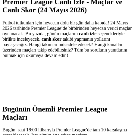
Premier League Canlı İzle - Maçlar ve
Canlı Skor (24 Mayıs 2026)
Futbol tutkunları için heyecan dolu bir gün daha kapıda! 24 Mayıs
2026 tarihinde Premier League’de birbirinden heyecan verici maçlar
oynanacak. Bu yazıda, günün maçlarını
canlı izle
seçenekleriyle
birlikte inceleyecek,
canlı skor
takibi yapmanın yollarını
paylaşacağız. Hangi takımlar mücadele edecek? Hangi kanallar
üzerinden maçları takip edebilirsiniz? Tüm bu soruların yanıtlarını
bulmak için okumaya devam edin!
Bugünün Önemli Premier League
Maçları
Bugün, saat 18:00 itibarıyla Premier League'de tam 10 karşılaşma