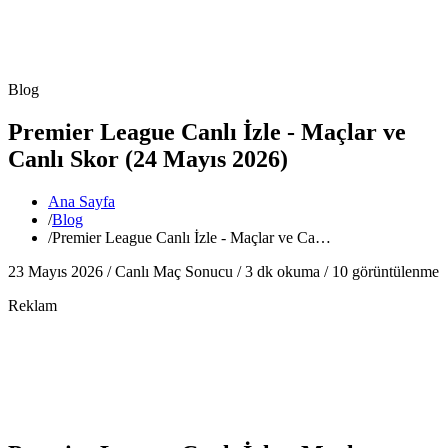
Blog
Premier League Canlı İzle - Maçlar ve
Canlı Skor (24 Mayıs 2026)
Ana Sayfa
/
Blog
/
Premier League Canlı İzle - Maçlar ve Ca…
23 Mayıs 2026 /
Canlı Maç Sonucu
/
3
dk okuma /
10
görüntülenme
Reklam