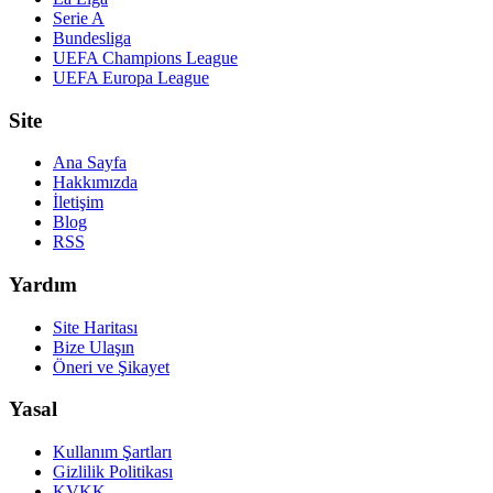
Serie A
Bundesliga
UEFA Champions League
UEFA Europa League
Site
Ana Sayfa
Hakkımızda
İletişim
Blog
RSS
Yardım
Site Haritası
Bize Ulaşın
Öneri ve Şikayet
Yasal
Kullanım Şartları
Gizlilik Politikası
KVKK