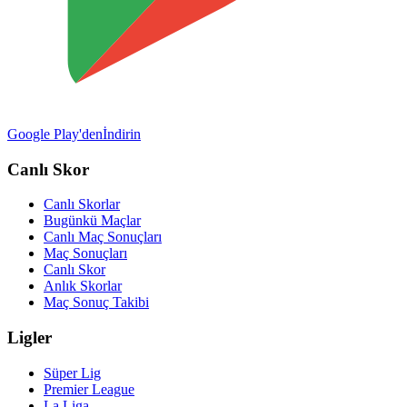
Google Play'den
İndirin
Canlı Skor
Canlı Skorlar
Bugünkü Maçlar
Canlı Maç Sonuçları
Maç Sonuçları
Canlı Skor
Anlık Skorlar
Maç Sonuç Takibi
Ligler
Süper Lig
Premier League
La Liga