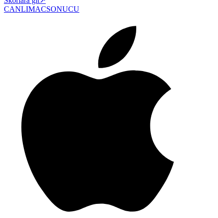
Skorlara git
↗
CANLIMAC
SONUCU