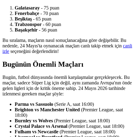
Galatasaray
- 75 puan
Fenerbahçe
- 70 puan
Beşiktaş
- 65 puan
Trabzonspor
- 60 puan
Başakşehir
- 56 puan
Bu sıralama, maçların nasıl sonuçlanacağına göre değişebilir. Bu
nedenle, 24 Mayıs'ta oynanacak maçları canlı takip etmek için
canli
izle
seçeneğini değerlendirin!
Bugünün Önemli Maçları
Bugün, futbol dünyasında önemli karşılaşmalar gerçekleşecek. Bu
maçlar, sadece Süper Lig için değil, aynı zamanda Avrupa'nın önde
gelen ligleri için de kritik öneme sahip. 24 Mayıs 2026 tarihinde
izlenmesi gereken maçlar şöyle:
Parma vs Sassuolo
(Serie A, saat 16:00)
Brighton vs Manchester United
(Premier League, saat
18:00)
Burnley vs Wolves
(Premier League, saat 18:00)
Crystal Palace vs Arsenal
(Premier League, saat 18:00)
Fulham vs Newcastle
(Premier League, saat 18:00)