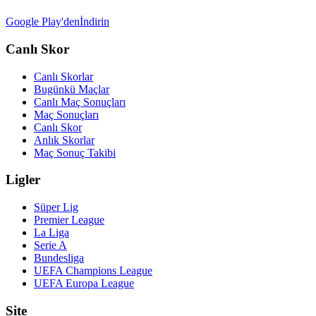
Google Play'den
İndirin
Canlı Skor
Canlı Skorlar
Bugünkü Maçlar
Canlı Maç Sonuçları
Maç Sonuçları
Canlı Skor
Anlık Skorlar
Maç Sonuç Takibi
Ligler
Süper Lig
Premier League
La Liga
Serie A
Bundesliga
UEFA Champions League
UEFA Europa League
Site