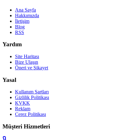
Ana Sayfa
Hakkımızda
İletişim
Blog
RSS
Yardım
Site Haritası
Bize Ulaşın
Öneri ve Şikayet
Yasal
Kullanım Şartları
Gizlilik Politikası
KVKK
Reklam
Çerez Politikası
Müşteri Hizmetleri