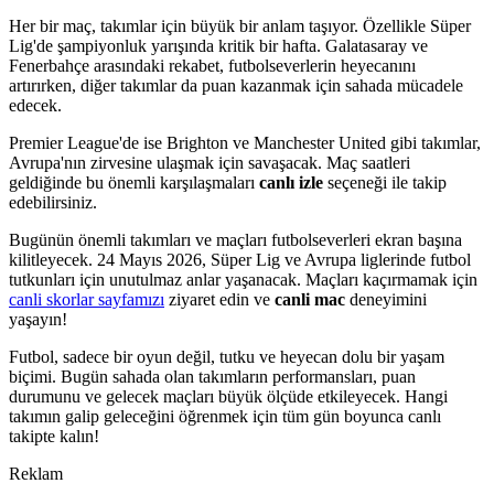
Her bir maç, takımlar için büyük bir anlam taşıyor. Özellikle Süper
Lig'de şampiyonluk yarışında kritik bir hafta. Galatasaray ve
Fenerbahçe arasındaki rekabet, futbolseverlerin heyecanını
artırırken, diğer takımlar da puan kazanmak için sahada mücadele
edecek.
Premier League'de ise Brighton ve Manchester United gibi takımlar,
Avrupa'nın zirvesine ulaşmak için savaşacak. Maç saatleri
geldiğinde bu önemli karşılaşmaları
canlı izle
seçeneği ile takip
edebilirsiniz.
Bugünün önemli takımları ve maçları futbolseverleri ekran başına
kilitleyecek. 24 Mayıs 2026, Süper Lig ve Avrupa liglerinde futbol
tutkunları için unutulmaz anlar yaşanacak. Maçları kaçırmamak için
canli skorlar sayfamızı
ziyaret edin ve
canli mac
deneyimini
yaşayın!
Futbol, sadece bir oyun değil, tutku ve heyecan dolu bir yaşam
biçimi. Bugün sahada olan takımların performansları, puan
durumunu ve gelecek maçları büyük ölçüde etkileyecek. Hangi
takımın galip geleceğini öğrenmek için tüm gün boyunca canlı
takipte kalın!
Reklam