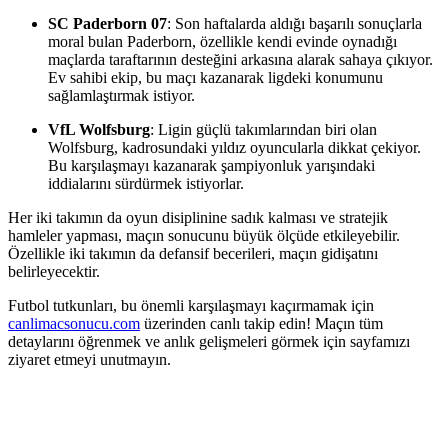
SC Paderborn 07
: Son haftalarda aldığı başarılı sonuçlarla
moral bulan Paderborn, özellikle kendi evinde oynadığı
maçlarda taraftarının desteğini arkasına alarak sahaya çıkıyor.
Ev sahibi ekip, bu maçı kazanarak ligdeki konumunu
sağlamlaştırmak istiyor.
VfL Wolfsburg
: Ligin güçlü takımlarından biri olan
Wolfsburg, kadrosundaki yıldız oyuncularla dikkat çekiyor.
Bu karşılaşmayı kazanarak şampiyonluk yarışındaki
iddialarını sürdürmek istiyorlar.
Her iki takımın da oyun disiplinine sadık kalması ve stratejik
hamleler yapması, maçın sonucunu büyük ölçüde etkileyebilir.
Özellikle iki takımın da defansif becerileri, maçın gidişatını
belirleyecektir.
Futbol tutkunları, bu önemli karşılaşmayı kaçırmamak için
canlimacsonucu.com
üzerinden canlı takip edin! Maçın tüm
detaylarını öğrenmek ve anlık gelişmeleri görmek için sayfamızı
ziyaret etmeyi unutmayın.