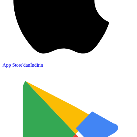
App Store'dan
İndirin