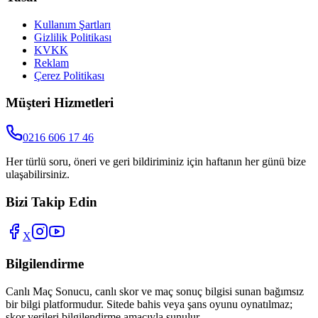
Kullanım Şartları
Gizlilik Politikası
KVKK
Reklam
Çerez Politikası
Müşteri Hizmetleri
0216 606 17 46
Her türlü soru, öneri ve geri bildiriminiz için haftanın her günü bize
ulaşabilirsiniz.
Bizi Takip Edin
X
Bilgilendirme
Canlı Maç Sonucu
, canlı skor ve maç sonuç bilgisi sunan bağımsız
bir bilgi platformudur. Sitede bahis veya şans oyunu oynatılmaz;
skor verileri bilgilendirme amacıyla sunulur.