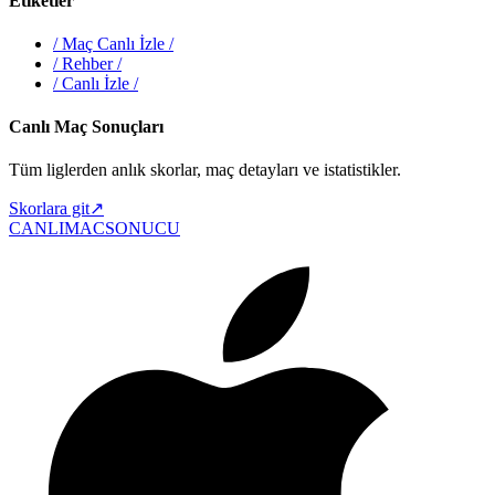
Etiketler
/
Maç Canlı İzle
/
/
Rehber
/
/
Canlı İzle
/
Canlı Maç Sonuçları
Tüm liglerden anlık skorlar, maç detayları ve istatistikler.
Skorlara git
↗
CANLIMAC
SONUCU