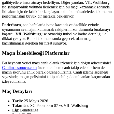
galibiyetlere imza atmayı hedefliyor. Diğer yandan, VfL Wolfsburg
ise şampiyonluk yolunda ilerlemek için bu maçı kazanmak zorunda.
İki takım için de kritik bir karşılaşma olan bu mücadelede, takımların
performansları büyük bir merakla bekleniyor.
Paderborn
, son haftalarda ivme kazandı ve özellikle evinde
oynamanın avantajını kullanarak rakiplerini zor durumda bırakmayı
başardı.
VfL Wolfsburg
ise oynadığı futbol ve kadro derinliği ile
dikkat çekiyor. Bu iki takım arasında geçecek olan maç,
kaçırılmaması gereken bir fırsat sunuyor.
Maçın İzlenebileceği Platformlar
Bu heyecan verici maçı canlı olarak izlemek için doğru adrestesiniz!
Canlimacsonucu.com
üzerinden hem canlı takip edebilir hem de
maçın skorunu anlık olarak öğrenebilirsiniz. Canlı izleme seçeneği
sayesinde, maçın gelişimini takip edebilir, önemli anları kaçırmadan
izleyebilirsiniz.
Maç Detayları
Tarih
: 25 Mayıs 2026
Takımlar
: SC Paderborn 07 vs VfL Wolfsburg
Lig
: Bundesliga