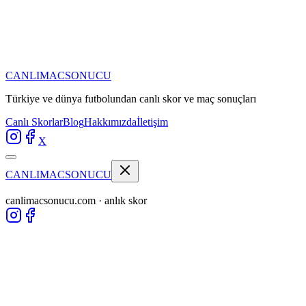
CANLIMAC
SONUCU
Türkiye ve dünya futbolundan
canlı skor ve maç sonuçları
Canlı Skorlar
Blog
Hakkımızda
İletişim
X
CANLIMAC
SONUCU
canlimacsonucu.com · anlık skor