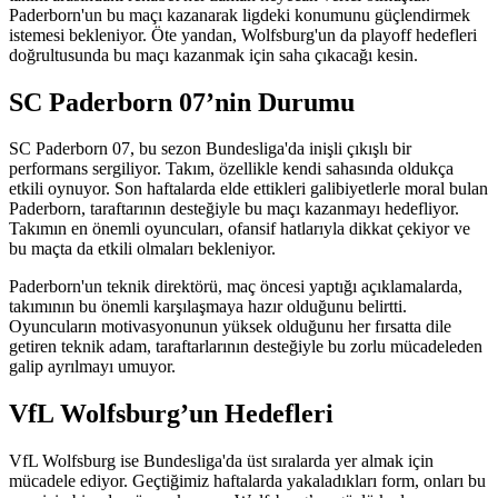
Paderborn'un bu maçı kazanarak ligdeki konumunu güçlendirmek
istemesi bekleniyor. Öte yandan, Wolfsburg'un da playoff hedefleri
doğrultusunda bu maçı kazanmak için saha çıkacağı kesin.
SC Paderborn 07’nin Durumu
SC Paderborn 07, bu sezon Bundesliga'da inişli çıkışlı bir
performans sergiliyor. Takım, özellikle kendi sahasında oldukça
etkili oynuyor. Son haftalarda elde ettikleri galibiyetlerle moral bulan
Paderborn, taraftarının desteğiyle bu maçı kazanmayı hedefliyor.
Takımın en önemli oyuncuları, ofansif hatlarıyla dikkat çekiyor ve
bu maçta da etkili olmaları bekleniyor.
Paderborn'un teknik direktörü, maç öncesi yaptığı açıklamalarda,
takımının bu önemli karşılaşmaya hazır olduğunu belirtti.
Oyuncuların motivasyonunun yüksek olduğunu her fırsatta dile
getiren teknik adam, taraftarlarının desteğiyle bu zorlu mücadeleden
galip ayrılmayı umuyor.
VfL Wolfsburg’un Hedefleri
VfL Wolfsburg ise Bundesliga'da üst sıralarda yer almak için
mücadele ediyor. Geçtiğimiz haftalarda yakaladıkları form, onları bu