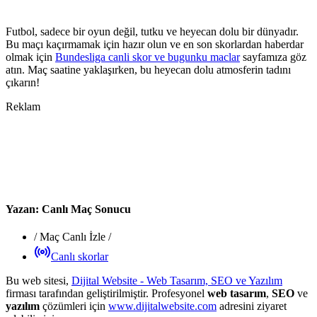
Futbol, sadece bir oyun değil, tutku ve heyecan dolu bir dünyadır.
Bu maçı kaçırmamak için hazır olun ve en son skorlardan haberdar
olmak için
Bundesliga canli skor ve bugunku maclar
sayfamıza göz
atın. Maç saatine yaklaşırken, bu heyecan dolu atmosferin tadını
çıkarın!
Reklam
Yazan:
Canlı Maç Sonucu
/
Maç Canlı İzle
/
Canlı skorlar
Bu web sitesi,
Dijital Website - Web Tasarım, SEO ve Yazılım
firması tarafından geliştirilmiştir. Profesyonel
web tasarım
,
SEO
ve
yazılım
çözümleri için
www.dijitalwebsite.com
adresini ziyaret