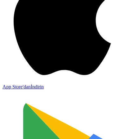
App Store'dan
İndirin