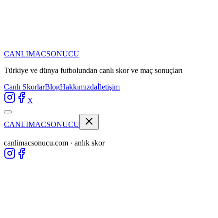
CANLIMAC
SONUCU
Türkiye ve dünya futbolundan
canlı skor ve maç sonuçları
Canlı Skorlar
Blog
Hakkımızda
İletişim
X
CANLIMAC
SONUCU
canlimacsonucu.com · anlık skor