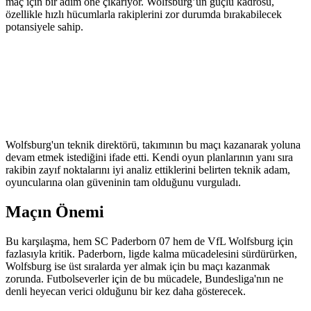
maç için bir adım öne çıkarıyor. Wolfsburg’un güçlü kadrosu,
özellikle hızlı hücumlarla rakiplerini zor durumda bırakabilecek
potansiyele sahip.
Wolfsburg'un teknik direktörü, takımının bu maçı kazanarak yoluna
devam etmek istediğini ifade etti. Kendi oyun planlarının yanı sıra
rakibin zayıf noktalarını iyi analiz ettiklerini belirten teknik adam,
oyuncularına olan güveninin tam olduğunu vurguladı.
Maçın Önemi
Bu karşılaşma, hem SC Paderborn 07 hem de VfL Wolfsburg için
fazlasıyla kritik. Paderborn, ligde kalma mücadelesini sürdürürken,
Wolfsburg ise üst sıralarda yer almak için bu maçı kazanmak
zorunda. Futbolseverler için de bu mücadele, Bundesliga'nın ne
denli heyecan verici olduğunu bir kez daha gösterecek.