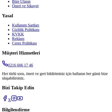
Bize Ulaşın
Öneri ve Şikayet
Yasal
Kullanım Şartları
Gizlilik Politikası
KVKK
Reklam
Çerez Politikası
Müşteri Hizmetleri
0216 606 17 46
Her türlü soru, öneri ve geri bildiriminiz için haftanın her günü bize
ulaşabilirsiniz.
Bizi Takip Edin
X
Bilgilendirme