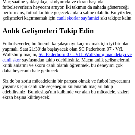
Maç saatine yaklaştıkça, stadyumda ve ekran başında
futbolseverlerin heyecanı artıyor. İki takımın da sahada göstereceği
performans, futbol tarihine geçecek anlara sahne olabilir. Bu yüzden,
gelişmeleri kaçırmamak için
canli skorlar sayfamizi
sıkı takipte kalın.
Anlık Gelişmeleri Takip Edin
Futbolseverler, bu önemli karşılaşmayı kaçırmamak için iyi bir plan
yapmalı. Saat 21:30’da başlayacak olan SC Paderborn 07 - VfL
Wolfsburg maçını,
SC Paderborn 07 - VfL Wolfsburg mac detayi ve
canli skor
sayfasından takip edebilirsiniz. Maçın anlık gelişmelerini,
kritik anlarını ve skoru canlı olarak öğrenmek, bu deneyimi çok
daha heyecanlı hale getirecek.
Siz de bu zorlu mücadelenin bir parçası olmak ve futbol heyecanını
yaşamak için canli izle seçeneğini kullanarak maçları takip
edebilirsiniz. Bundesliga'nın kalbinde yer alan bu mücadele, sizleri
ekran başına kilitleyecek!