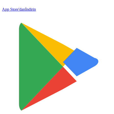
App Store'dan
İndirin