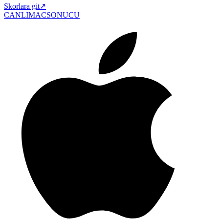
Skorlara git
↗
CANLIMAC
SONUCU