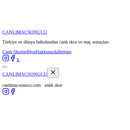
CANLIMAC
SONUCU
Türkiye ve dünya futbolundan
canlı skor ve maç sonuçları
Canlı Skorlar
Blog
Hakkımızda
İletişim
X
CANLIMAC
SONUCU
canlimacsonucu.com · anlık skor