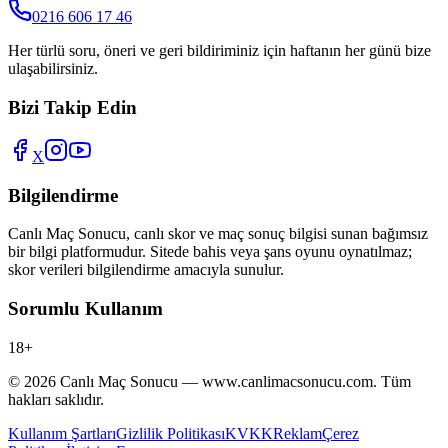
0216 606 17 46
Her türlü soru, öneri ve geri bildiriminiz için haftanın her günü bize
ulaşabilirsiniz.
Bizi Takip Edin
X
Bilgilendirme
Canlı Maç Sonucu
, canlı skor ve maç sonuç bilgisi sunan bağımsız
bir bilgi platformudur. Sitede bahis veya şans oyunu oynatılmaz;
skor verileri bilgilendirme amacıyla sunulur.
Sorumlu Kullanım
18+
©
2026
Canlı Maç Sonucu
—
www.canlimacsonucu.com
. Tüm
hakları saklıdır.
Kullanım Şartları
Gizlilik Politikası
KVKK
Reklam
Çerez