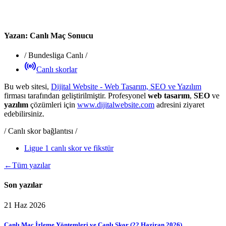
Yazan:
Canlı Maç Sonucu
/
Bundesliga Canlı
/
Canlı skorlar
Bu web sitesi,
Dijital Website - Web Tasarım, SEO ve Yazılım
firması tarafından geliştirilmiştir. Profesyonel
web tasarım
,
SEO
ve
yazılım
çözümleri için
www.dijitalwebsite.com
adresini ziyaret
edebilirsiniz.
/ Canlı skor bağlantısı /
Ligue 1 canlı skor ve fikstür
←
Tüm yazılar
Son yazılar
21 Haz 2026
Canlı Maç İzleme Yöntemleri ve Canlı Skor (22 Haziran 2026)