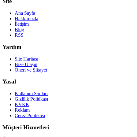
Site
Ana Sayfa
Hakkımızda
İletişim
Blog
RSS
Yardım
Site Haritası
Bize Ulaşın
Öneri ve Şikayet
Yasal
Kullanım Şartları
Gizlilik Politikası
KVKK
Reklam
Çerez Politikası
Müşteri Hizmetleri